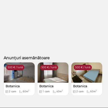
Anunțuri asemănătoare
500
€ / lună
500
€ / lună
500
€ / lună
Botanica
Botanica
Botanica
2
2
2
2
cam
60m
1
cam
40m
2
cam
60m