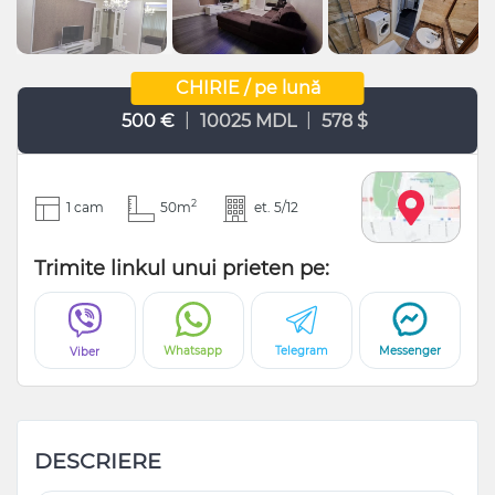
CHIRIE / pe lună
|
|
500 €
10025 MDL
578 $
2
1 cam
50m
et. 5/12
Trimite linkul unui prieten pe:
Whatsapp
Telegram
Messenger
Viber
DESCRIERE