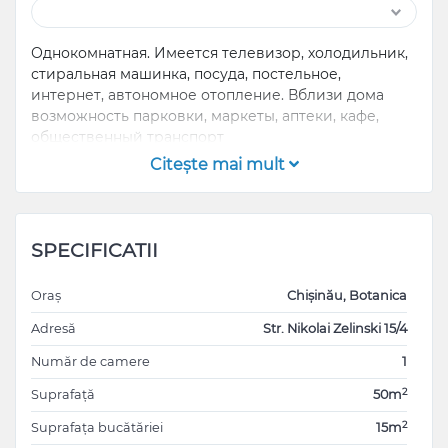
Однокомнатная. Имеется телевизор, холодильник,
стиральная машинка, посуда, постельное,
интернет, автономное отопление. Вблизи дома
возможность парковки, маркеты, аптеки, кафе,
общественный транспорт
Citeşte mai mult
SPECIFICATII
Oraș
Chișinău, Botanica
Adresă
Str. Nikolai Zelinski 15/4
Număr de camere
1
2
Suprafață
50m
2
Suprafața bucătăriei
15m