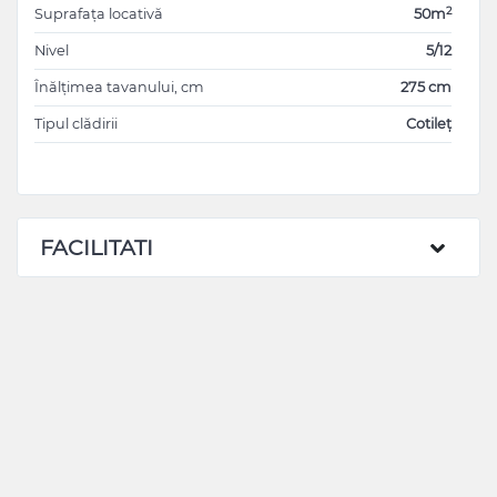
2
Suprafața locativă
50m
Nivel
5/12
Înălțimea tavanului, cm
275 cm
Tipul clădirii
Cotileț
FACILITATI