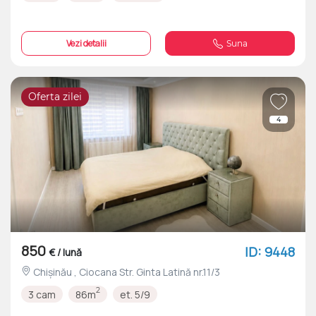
Vezi detalii
Suna
Oferta zilei
4
850
ID: 9448
€ / lună
Chișinău , Ciocana Str. Ginta Latină nr.11/3
2
3 cam
86m
et. 5/9