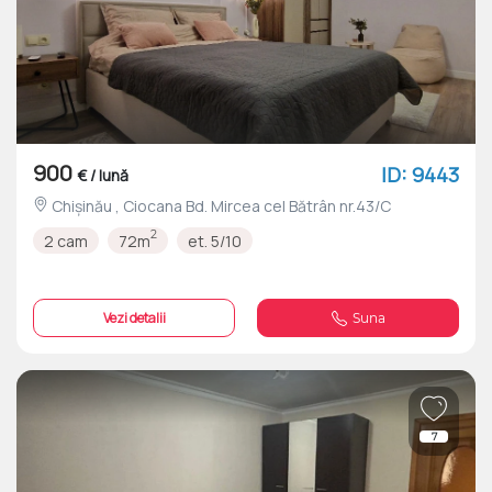
900
ID: 9443
€ / lună
Chișinău , Ciocana Bd. Mircea cel Bătrân nr.43/C
2
2 cam
72m
et. 5/10
Vezi detalii
Suna
7