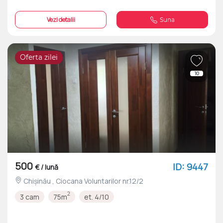
Vezi detalii
Suna
Oferta zilei
10
500
ID: 9447
€ / lună
Chișinău , Ciocana Voluntarilor nr.12/2
2
3 cam
75m
et. 4/10