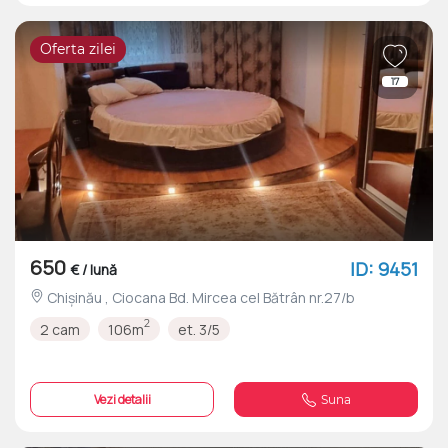
Oferta zilei
17
650
ID: 9451
€ / lună
Chișinău , Ciocana Bd. Mircea cel Bătrân nr.27/b
2
2 cam
106m
et. 3/5
Vezi detalii
Suna