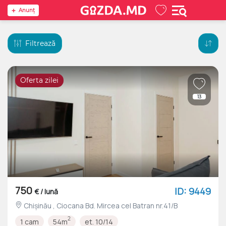
Anunţ
Filtrează
Oferta zilei
13
750
ID: 9449
€ / lună
Chișinău , Ciocana Bd. Mircea cel Batran nr.41/B
2
1 cam
54m
et. 10/14