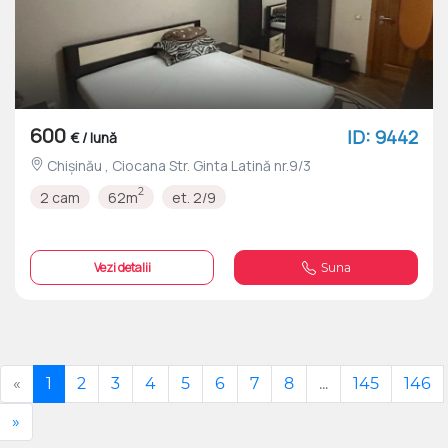
600
ID: 9442
€ / lună
Chișinău , Ciocana Str. Ginta Latină nr.9/3
2
2 cam
62m
et. 2/9
Vezi detalii
Suna
«
1
2
3
4
5
6
7
8
...
145
146
»