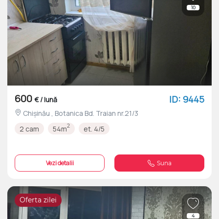
10
600
ID: 9445
€ / lună
Chișinău , Botanica Bd. Traian nr.21/3
2
2 cam
54m
et. 4/5
Vezi detalii
Suna
Oferta zilei
4