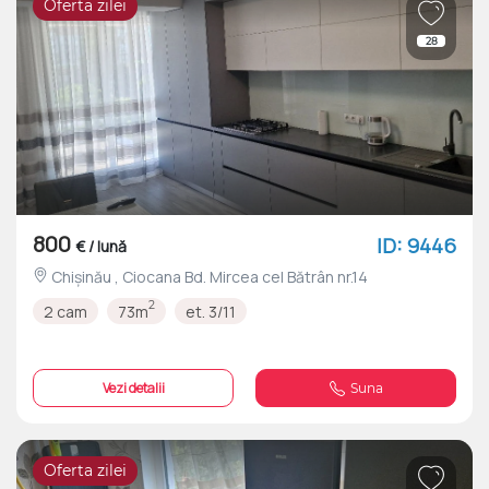
Oferta zilei
28
800
ID: 9446
€ / lună
Chișinău , Ciocana Bd. Mircea cel Bătrân nr.14
2
2 cam
73m
et. 3/11
Vezi detalii
Suna
Oferta zilei