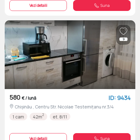
Vezi detalii
Suna
9
580
ID: 9434
€ / lună
Chișinău , Centru Str. Nicolae Testemițanu nr.3/4
2
1 cam
42m
et. 8/11
Vezi detalii
Suna