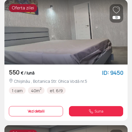
Oferta zilei
13
550
ID: 9450
€ / lună
Chișinău , Botanica Str. Ghica Vodă nr.5
2
1 cam
40m
et. 6/9
Vezi detalii
Suna