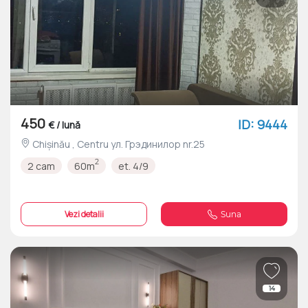
450
ID: 9444
€ / lună
Chișinău , Centru ул. Грэдинилор nr.25
2
2 cam
60m
et. 4/9
Vezi detalii
Suna
14