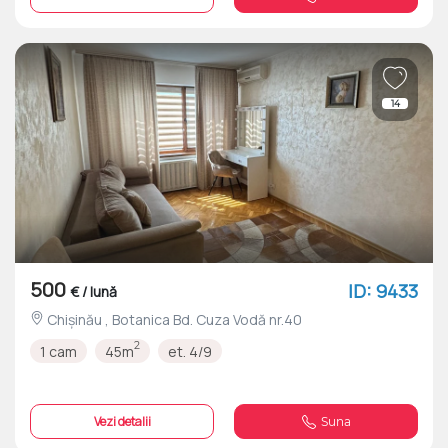
14
500
ID: 9433
€ / lună
Chișinău , Botanica Bd. Cuza Vodă nr.40
2
1 cam
45m
et. 4/9
Vezi detalii
Suna