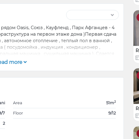
рядом Oasis, Союз , Кауфленд , Парк Афганцев - 4
раструктура на первом этаже дома )Первая сдача
 , автономное отопление , теплый пол в ванной ,
а ( посудомойка , индукция , кондиционер ,
R
ральная машинка , сушильная машинка ). Сдается
лторов просьба не беспокоить.
ead more
2
ani
Area
51m
R
9/7
Floor
9/12
2