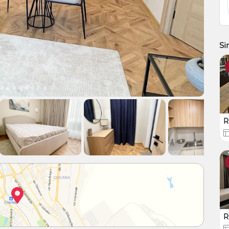
Si
R
R