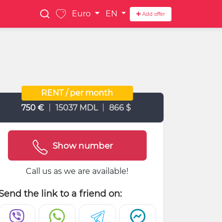
Euro
EN
Add offer
RENT / per month
|
|
750 €
15037 MDL
866 $
Show number
Call us as we are available!
Send the link to a friend on: