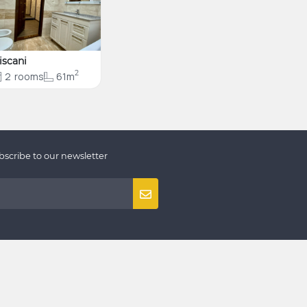
iscani
2
2
rooms
61m
bscribe to our newsletter