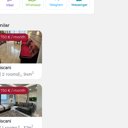
Whatsapp
Telegram
Messenger
Viber
milar
750
€ / month
iscani
2
2
rooms
94m
750
€ / month
iscani
2
1
rooms
37m