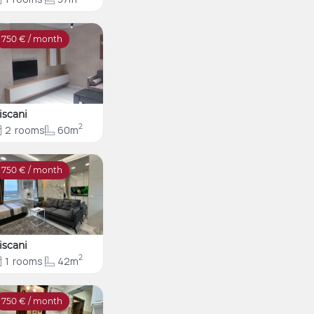
750
€ / month
iscani
2
2
rooms
60m
750
€ / month
iscani
2
1
rooms
42m
750
€ / month