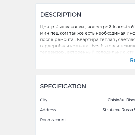
DESCRIPTION
Центр Рышкановки , новострой Inamstro!( 
мин пешком так же есть необходимая инф
после ремонта . Квартира теплая , светлая
гардеробная комната . Вся бытовая техник
телевизор , встроенный холодильник ,сти
на длительный срок от собственника, риэ
R
SPECIFICATION
City
Chișinău, Risc
Address
Str. Alecu Russo 
Rooms count