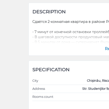
DESCRIPTION
Сдаётся 2-комнатная квартира в районе Р
- 7 минут от конечной остановки троллейб
- В шаговой доступности продуктовый ма
- В 5 минутах от дома — супермаркет Фид
- Квартира на солнечной стороне, светлая
R
- Меблирована, есть всё необходимое дл
- Установлены тёплый пол, кондиционер 
- Хорошая транспортная развязка, рядом 
SPECIFICATION
Цена договорная.
City
Chișinău, Risc
Звоните, пишите для уточнения подробно
+373611157
Address
Str. Studenţilor 9
Rooms count