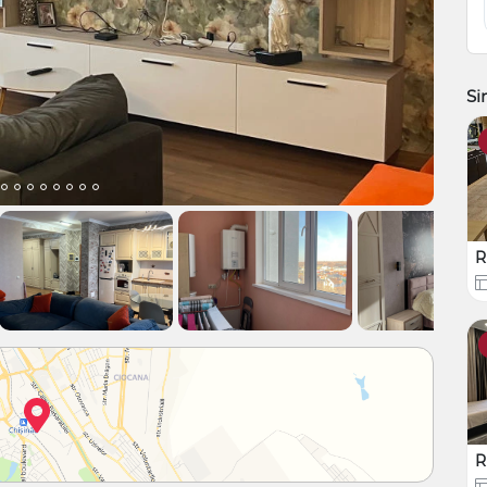
Si
R
R