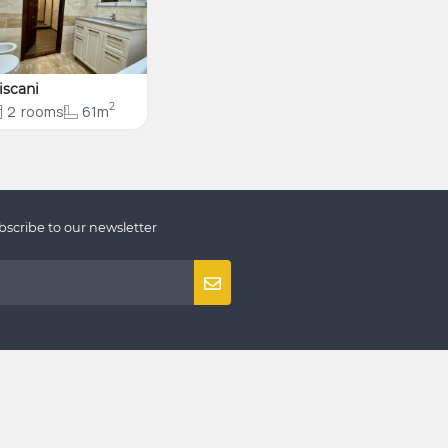
iscani
2
2
rooms
61m
bscribe to our newsletter