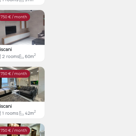
750
€ / month
iscani
2
2
rooms
60m
750
€ / month
iscani
2
1
rooms
42m
750
€ / month