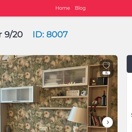
Home
Blog
or 9/20
ID: 8007
15