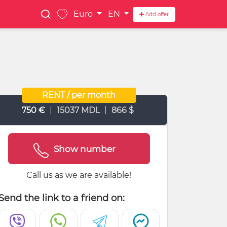
Euro
EN
Add offer
RENT / per month
|
|
750 €
15037 MDL
866 $
Show number
Call us as we are available!
Send the link to a friend on: