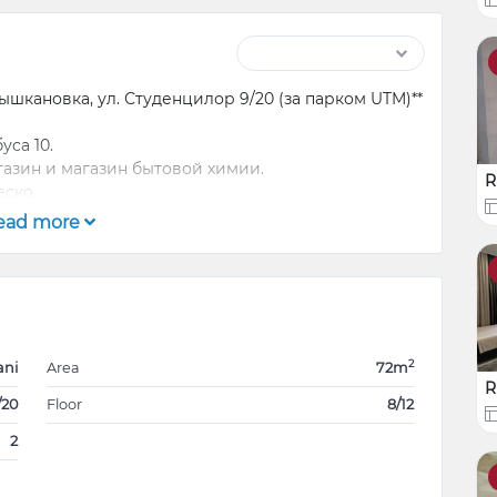
ышкановка, ул. Студенцилор 9/20 (за парком UTM)**
уса 10.
газин и магазин бытовой химии.
R
еско.
 и уютная.
ead more
я комфортного проживания.
и посудомоечная машина.
парк для прогулок.
2
ani
Area
72m
стей и записи на просмотр!
R
/20
Floor
8/12
2