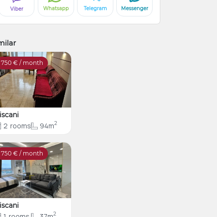
Whatsapp
Telegram
Messenger
Viber
milar
750
€ / month
iscani
2
2
rooms
94m
750
€ / month
iscani
2
1
rooms
37m