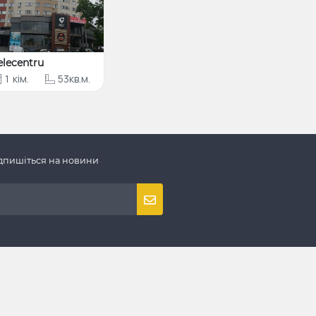
elecentru
1
кім.
53кв.м.
дпишіться на новини