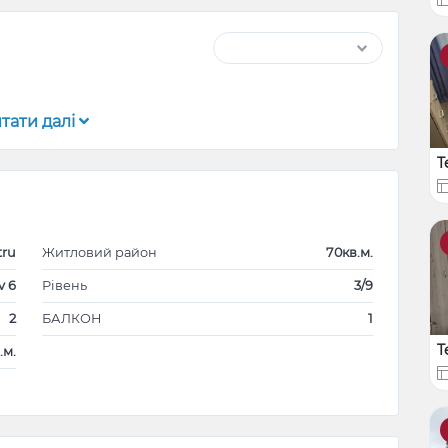
тати далі
T
tru
Житловий район
70кв.м.
v 6
Рівень
3/9
2
БАЛКОН
1
T
.м.