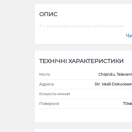
ОПИС
2-х комнатная квартира на телецентре
Чи
ТЕХНІЧНІ ХАРАКТЕРИСТИКИ
Місто
Chișinău, Telecen
Адреса
Str. Vasili Dokuceae
Кількість кімнат
Поверхня
70кв