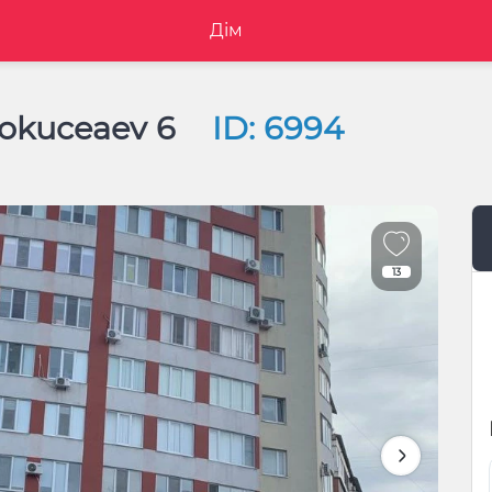
Дім
 Dokuceaev 6
ID: 6994
13