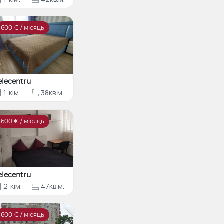
600
€ / місяць
elecentru
1
кім.
38кв.м.
600
€ / місяць
elecentru
2
кім.
47кв.м.
600
€ / місяць