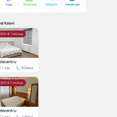
Whatsapp
Telegram
Messenger
Viber
в'язані
600
€ / місяць
elecentru
1
кім.
50кв.м.
600
€ / місяць
elecentru
1
кім.
42кв.м.