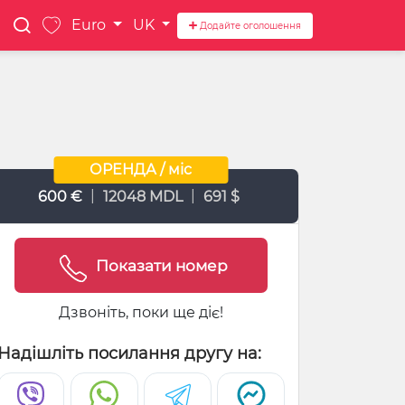
Euro
UK
Додайте оголошення
ОРЕНДА / міс
|
|
600 €
12048 MDL
691 $
Показати номер
Дзвоніть, поки ще діє!
Надішліть посилання другу на: