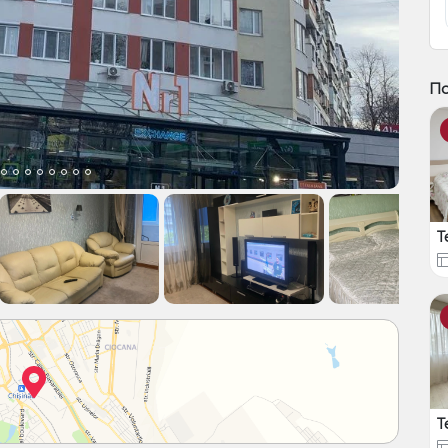
По
T
T