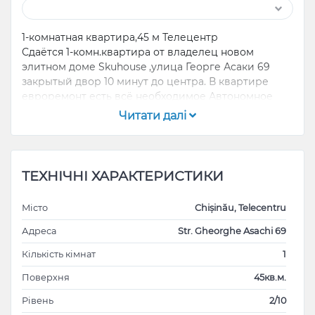
1-комнатная квартира,45 м Телецентр
Сдаётся 1-комн.квартира от владелец новом
элитном доме Skuhouse ,улица Георге Асаки 69
закрытый двор 10 минут до центра. В квартире
евроремонт есть всё необходимое Автономное
отопление ,кондиционер, духовка
Читати далі
Стиральная машина, пылесос,чайник.
ТЕХНІЧНІ ХАРАКТЕРИСТИКИ
Місто
Chișinău, Telecentru
Адреса
Str. Gheorghe Asachi 69
Кількість кімнат
1
Поверхня
45кв.м.
Рівень
2/10