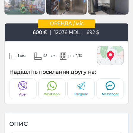
ОРЕНДА / міс
|
|
600 €
12036 MDL
692 $
1 кім.
45кв.м.
рів. 2/10
Надішліть посилання другу на:
Whatsapp
Telegram
Messenger
Viber
ОПИС