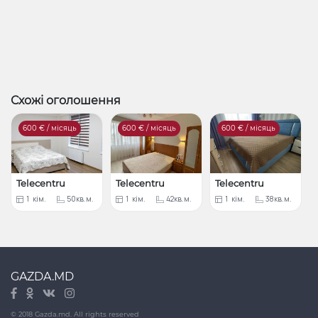
Схожі оголошення
600
€ / місяць
600
€ / місяць
600
€ / місяць
Telecentru
Telecentru
Telecentru
1
кім.
50кв.м.
1
кім.
42кв.м.
1
кім.
38кв.м.
GAZDA.MD
© 2018 Gazda.md. All rights reserved