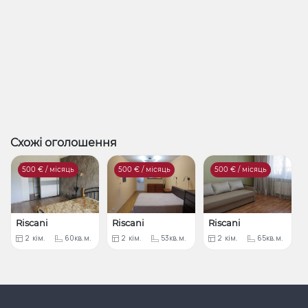
Схожі оголошення
500
€ / місяць
500
€ / місяць
500
€ / місяць
Riscani
Riscani
Riscani
2
кім.
60кв.м.
2
кім.
53кв.м.
2
кім.
65кв.м.