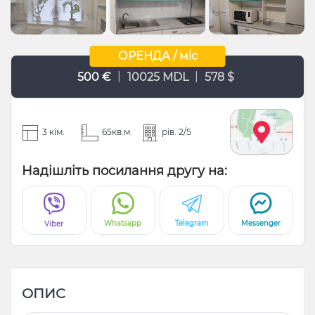
ОРЕНДА / міс
|
|
500 €
10025 MDL
578 $
3 кім.
65кв.м.
рів. 2/5
Надішліть посилання другу на:
Whatsapp
Telegram
Messenger
Viber
ОПИС