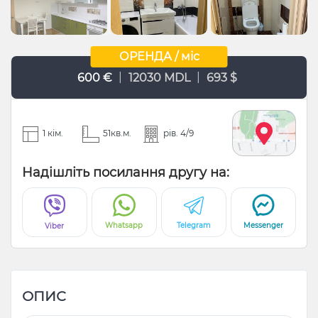
ОРЕНДА / міс
|
|
600 €
12030 MDL
693 $
1 кім.
51кв.м.
рів. 4/9
Надішліть посилання другу на:
Whatsapp
Telegram
Messenger
Viber
ОПИС