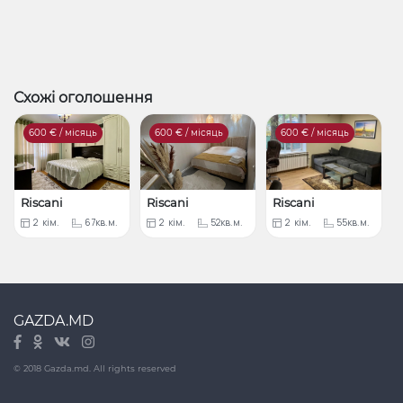
Схожі оголошення
600
€ / місяць
600
€ / місяць
600
€ / місяць
Riscani
Riscani
Riscani
2
кім.
67кв.м.
2
кім.
52кв.м.
2
кім.
55кв.м.
GAZDA.MD
© 2018 Gazda.md. All rights reserved