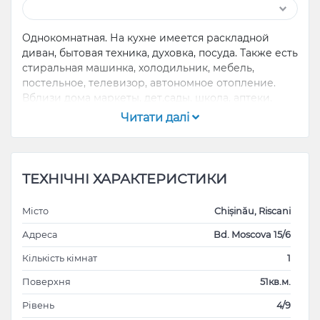
Однокомнатная. На кухне имеется раскладной
диван, бытовая техника, духовка, посуда. Также есть
стиральная машинка, холодильник, мебель,
постельное, телевизор, автономное отопление.
Вблизи дома маркеты, дет.сады, школа, аптеки,
общественный транспорт, во дворе имеется
Читати далі
парковочные места для машин, парковая зона
ТЕХНІЧНІ ХАРАКТЕРИСТИКИ
Місто
Chișinău, Riscani
Адреса
Bd. Moscova 15/6
Кількість кімнат
1
Поверхня
51кв.м.
Рівень
4/9