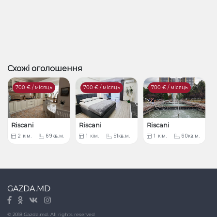
Схожі оголошення
700
€ / місяць
700
€ / місяць
700
€ / місяць
Riscani
Riscani
Riscani
2
кім.
69кв.м.
1
кім.
51кв.м.
1
кім.
60кв.м.
GAZDA.MD
© 2018 Gazda.md. All rights reserved