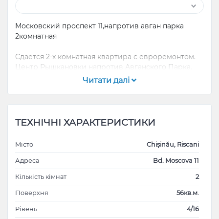
Московский проспект 11,напротив авган парка
2комнатная
Сдается 2-х комнатная квартира с евроремонтом.
Центр Рышкановки напротив Авганского Парка.
Первая Линия.
Читати далі
700€ в месяц
Если 6 и более 650€
Деталий по указанному телефону.
ТЕХНІЧНІ ХАРАКТЕРИСТИКИ
Місто
Chișinău, Riscani
Адреса
Bd. Moscova 11
Кількість кімнат
2
Поверхня
56кв.м.
Рівень
4/16