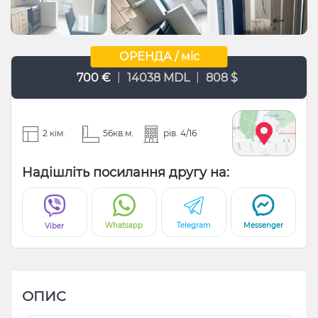
ОРЕНДА / міс
|
|
700 €
14038 MDL
808 $
2 кім.
56кв.м.
рів. 4/16
Надішліть посилання другу на:
Whatsapp
Telegram
Messenger
Viber
ОПИС