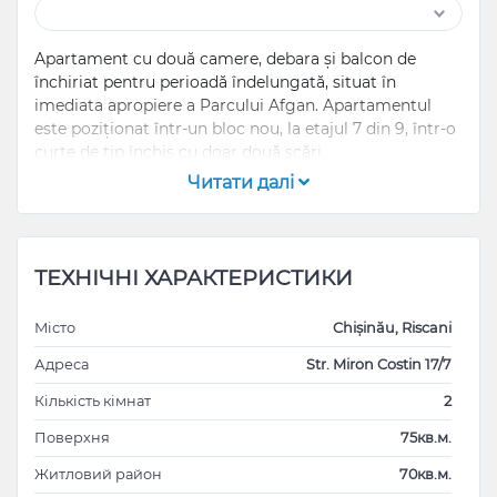
Apartament cu două camere, debara și balcon de
închiriat pentru perioadă îndelungată, situat în
imediata apropiere a Parcului Afgan. Apartamentul
este poziționat într-un bloc nou, la etajul 7 din 9, într-o
curte de tip închis cu doar două scări.
Читати далі
Dotările apartamentului includ:
- Două televizoare, câte unul în fiecare cameră
- Mașină de spălat și uscat haine
- Mașină de spălat vase
ТЕХНІЧНІ ХАРАКТЕРИСТИКИ
- Trei aparate de aer condiționat
- Încălzire autonomă
Місто
Chișinău, Riscani
- Frigider
- Etc.
Адреса
Str. Miron Costin 17/7
Кількість кімнат
2
Поверхня
75кв.м.
Житловий район
70кв.м.