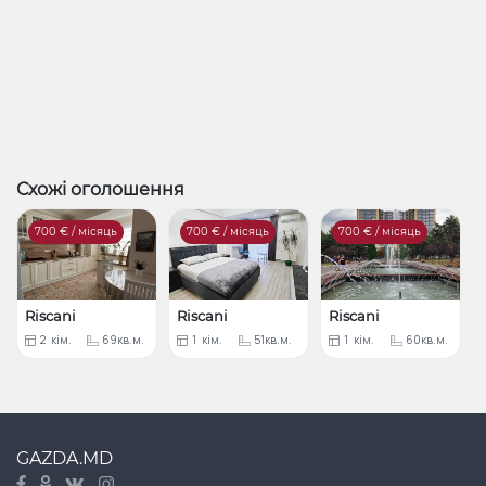
Схожі оголошення
700
€ / місяць
700
€ / місяць
700
€ / місяць
Riscani
Riscani
Riscani
2
кім.
69кв.м.
1
кім.
51кв.м.
1
кім.
60кв.м.
GAZDA.MD