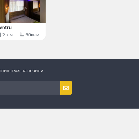
entru
2
кім.
60кв.м.
дпишіться на новини