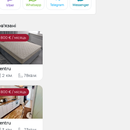
Whatsapp
Telegram
Messenger
Viber
в'язані
800
€ / місяць
entru
2
кім.
78кв.м.
800
€ / місяць
entru
3
кім.
73кв.м.