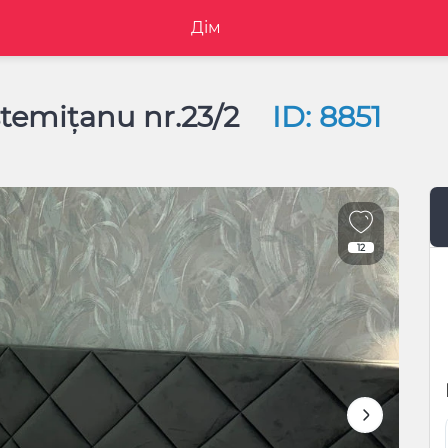
Дім
estemițanu nr.23/2
ID: 8851
12