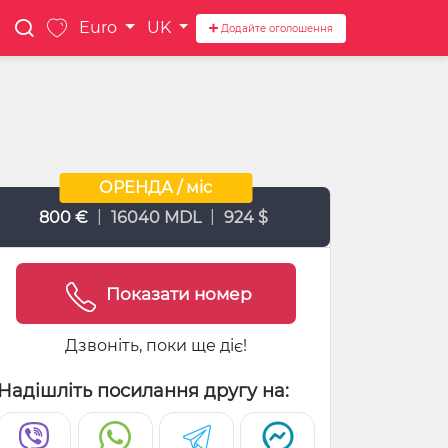
Euro
UK
Додайте оголошення
ОРЕНДА / міс
|
|
800 €
16040 MDL
924 $
Показати номер
Дзвоніть, поки ще діє!
Надішліть посилання другу на: