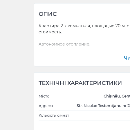
ОПИС
Квартира 2-х комнатная, площадью 70 м,
стоимость.
Автономное отопление.
-- Не сотрудничаю с агентствами недвижи
Чи
Apartament cu 2 camere 70м cu loc de parcar
ТЕХНІЧНІ ХАРАКТЕРИСТИКИ
Incalzire autonoma
Місто
Chișinău, Cen
--Nu lucrez cu Agentii Imobiliare!!!
Адреса
Str. Nicolae Testemițanu nr.2
Кількість кімнат