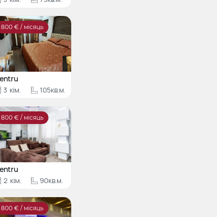
800
€ / місяць
entru
3
кім.
105кв.м.
800
€ / місяць
entru
2
кім.
90кв.м.
800
€ / місяць