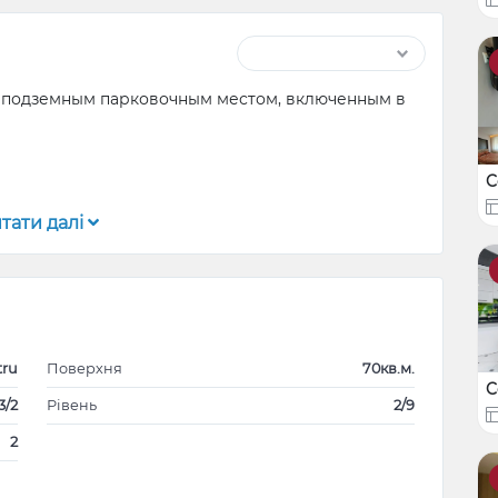
 с подземным парковочным местом, включенным в
C
мости!!!
тати далі
e subteran asigurat inclus
tru
Поверхня
70кв.м.
C
3/2
Рівень
2/9
2