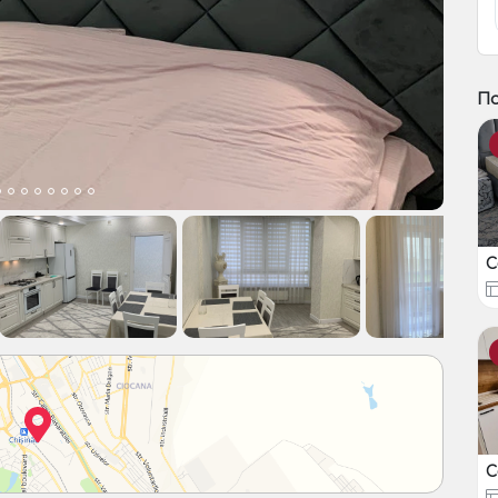
По
C
C