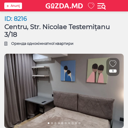
Anunţ
ID: 8216
Centru, Str. Nicolae Testemițanu
3/18
Оренда однокімнатної квартири
11