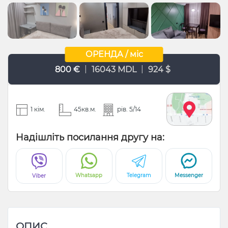
ОРЕНДА / міс
|
|
800 €
16043 MDL
924 $
1 кім.
45кв.м.
рів. 5/14
Надішліть посилання другу на:
Whatsapp
Telegram
Messenger
Viber
ОПИС