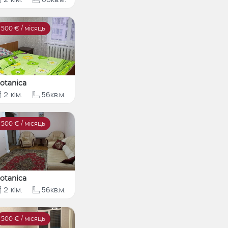
500
€ / місяць
otanica
2
кім.
56кв.м.
500
€ / місяць
otanica
2
кім.
56кв.м.
500
€ / місяць