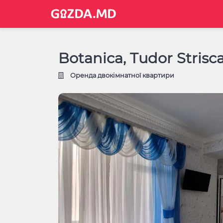
Botanica, Tudor Strisca
Оренда двокімнатної квартири