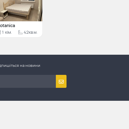
otanica
1
кім.
42кв.м.
дпишіться на новини