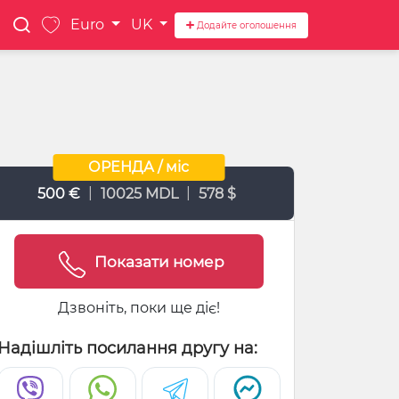
Euro
UK
Додайте оголошення
ОРЕНДА / міс
|
|
500 €
10025 MDL
578 $
Показати номер
Дзвоніть, поки ще діє!
Надішліть посилання другу на: