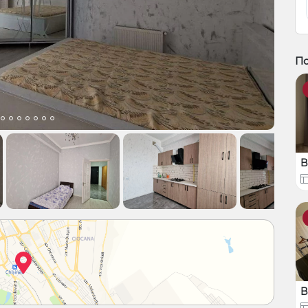
По
B
B