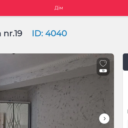
Дім
 nr.19
ID: 4040
19