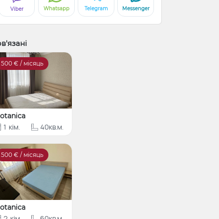
Whatsapp
Telegram
Messenger
Viber
в'язані
500
€ / місяць
otanica
1
кім.
40кв.м.
500
€ / місяць
otanica
2
кім.
60кв.м.