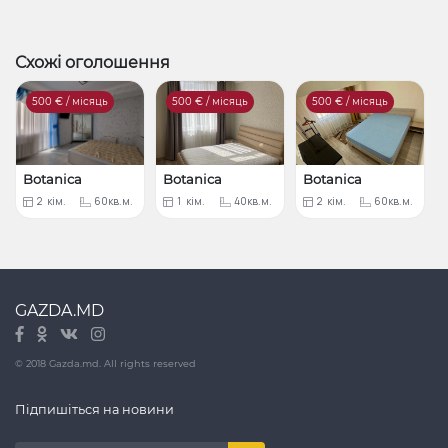
Схожі оголошення
500
€ / місяць
500
€ / місяць
500
€ / місяць
Botanica
Botanica
Botanica
2
кім.
60кв.м.
1
кім.
40кв.м.
2
кім.
60кв.м.
GAZDA.MD
© 2018 Gazda.md. All rights reserved
Підпишіться на новини