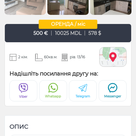
ОРЕНДА / міс
|
|
500 €
10025 MDL
578 $
2 кім.
60кв.м.
рів. 13/16
Надішліть посилання другу на:
Whatsapp
Telegram
Messenger
Viber
ОПИС