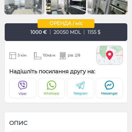
ОРЕНДА / міс
|
|
1000 €
20050 MDL
1155 $
3 кім.
110кв.м.
рів. 2/8
Надішліть посилання другу на:
Whatsapp
Telegram
Messenger
Viber
ОПИС