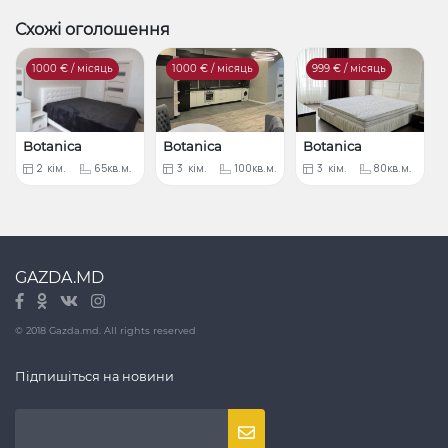
Схожі оголошення
1000
€ / місяць
1000
€ / місяць
999
€ / місяць
Botanica
Botanica
Botanica
2
кім.
65кв.м.
3
кім.
100кв.м.
3
кім.
80кв.м.
GAZDA.MD
© 2018 Gazda.md. All rights reserved
Підпишіться на новини