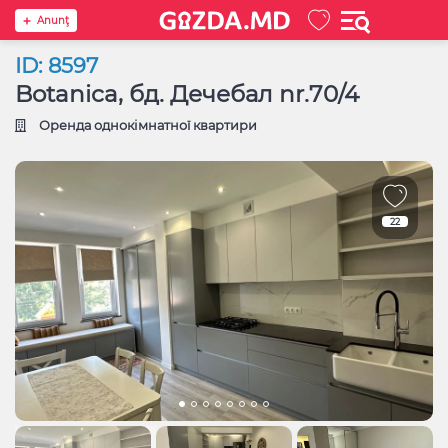
Anunţ
ID: 8597
Botanica, бд. Дечебал nr.70/4
Оренда однокімнатної квартири
22