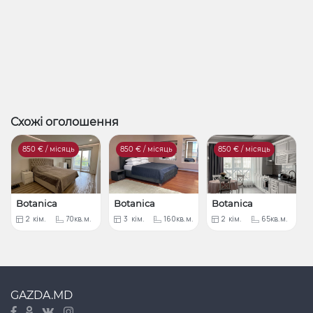
Схожі оголошення
850
€ / місяць
850
€ / місяць
850
€ / місяць
Botanica
Botanica
Botanica
2
кім.
70кв.м.
3
кім.
160кв.м.
2
кім.
65кв.м.
GAZDA.MD