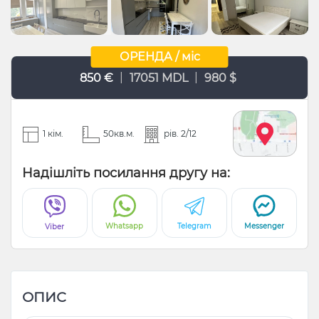
ОРЕНДА / міс
|
|
850 €
17051 MDL
980 $
1 кім.
50кв.м.
рів. 2/12
Надішліть посилання другу на:
Whatsapp
Telegram
Messenger
Viber
ОПИС