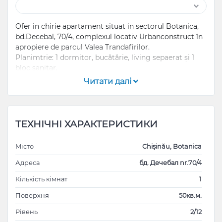
Ofer in chirie apartament situat în sectorul Botanica,
bd.Decebal, 70/4, complexul locativ Urbanconstruct în
apropiere de parcul Valea Trandafirilor.
Planimtrie: 1 dormitor, bucătărie, living sepaerat și 1
bloc sanitar.
Apartamentul este mobilat si dotat cu toata tehnica
Читати далі
necesara.
Termen minim - 3 luni
Pentru termen lung prețul de discută individual.
ТЕХНІЧНІ ХАРАКТЕРИСТИКИ
Місто
Chișinău, Botanica
Адреса
бд. Дечебал nr.70/4
Кількість кімнат
1
Поверхня
50кв.м.
Рівень
2/12