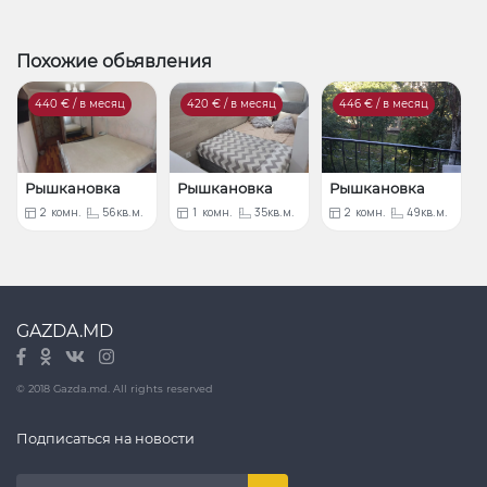
Похожие обьявления
440
€ / в месяц
420
€ / в месяц
446
€ / в месяц
Рышкановка
Рышкановка
Рышкановка
2
комн.
56кв.м.
1
комн.
35кв.м.
2
комн.
49кв.м.
GAZDA.MD
© 2018 Gazda.md. All rights reserved
Подписаться на новости