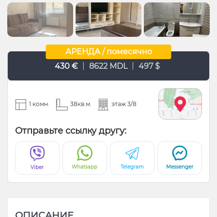
АРЕНДА / помесячно
|
|
430 €
8622 MDL
497 $
1 комн.
38кв.м.
этаж 3/8
Отправьте ссылку другу:
Whatsapp
Telegram
Messenger
Viber
ОПИСАНИЕ