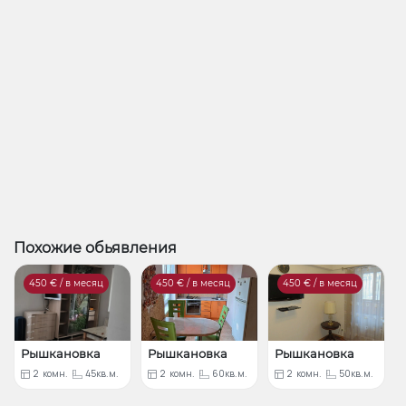
Похожие обьявления
450
€ / в месяц
450
€ / в месяц
450
€ / в месяц
Рышкановка
Рышкановка
Рышкановка
2
комн.
45кв.м.
2
комн.
60кв.м.
2
комн.
50кв.м.