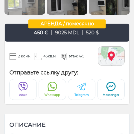
АРЕНДА / помесячно
|
|
450 €
9025 MDL
520 $
2 комн.
45кв.м.
этаж 4/5
Отправьте ссылку другу:
Whatsapp
Telegram
Messenger
Viber
ОПИСАНИЕ