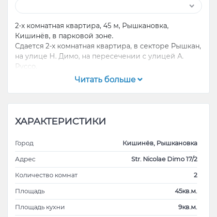
2-х комнатная квартира, 45 м, Рышкановка,
Кишинёв, в парковой зоне.
Сдается 2-х комнатная квартира, в секторе Рышкан,
на улице Н. Димо, на пересечении с улицей А.
Руссо,
желательно на долгосрочной аренды. Недавно
Читать больше
проведенный ремонт. Она внешне изолирована,
обеспечивая светлоту и тепло благодаря
автономной системе отопления. Расположена в
зеленом районе города.
ХАРАКТЕРИСТИКИ
Внутри квартиры есть две спальни, гостиная,
Город
Кишинёв, Рышкановка
полностью оборудованная кухня, ванная комната и
балкон. Экономичные характеристики квартиры
Адрес
Str. Nicolae Dimo 17/2
добавляют комфорт и выгоду в повседневной
Количество комнат
2
жизни.
Площадь
45кв.м.
Долгосрочная аренда обсуждается индивидуально,
Площадь кухни
9кв.м.
и все подробности можно уточнить по телефону