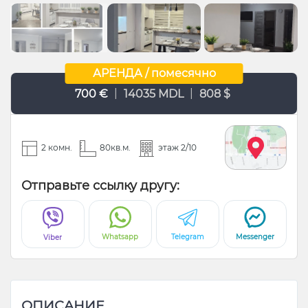
АРЕНДА / помесячно
|
|
700 €
14035 MDL
808 $
2 комн.
80кв.м.
этаж 2/10
Отправьте ссылку другу:
Whatsapp
Telegram
Messenger
Viber
ОПИСАНИЕ