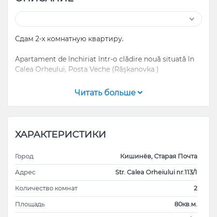
Сдам 2-х комнатную квартиру.
Apartament de închiriat într-o clădire nouă situată în
Calea Orheului, Posta Veche (Râşkanovka )
Suprafața totală: 80 de metri pătrați.
Читать больше
Împărțire: 2 camere, 2 dormitoare:
- 2 camere (dormitor și cameră pentru copii)
- Cameră de zi spațioasă
ХАРАКТЕРИСТИКИ
- Bucătărie
- Băi separate
Город
Кишинёв, Старая Почта
- Balcon
- Loc de parcare în curte
Адрес
Str. Calea Orheiului nr.113/1
Количество комнат
2
- Euro reparație
Площадь
80кв.м.
- Încălzire independentă