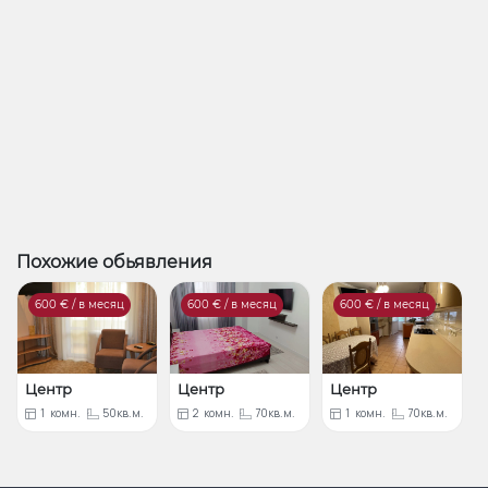
- доступность общественного и автомобильного
транспорта.
Похожие обьявления
600
€ / в месяц
600
€ / в месяц
600
€ / в месяц
Центр
Центр
Центр
1
комн.
50кв.м.
2
комн.
70кв.м.
1
комн.
70кв.м.