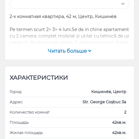
2-х комнатная квартира, 42 м, Центр, Кишинёв
Pe termen scurt 2> 3> 4 luni.Se da in chirie apartament
cu 2 camere, complet mobilat și utilat cu tehnică de uz
casnic In dormitor pat pentru 2 pesoane,masa si dulap.
Apartamentul dispune de o planificare foarte reușită,
Читать больше
divizat în: 2 camere separate, bucătărie, bloc sanitar,
balcon. jaluzele zi noapte blac aut Balcon cu vedere la
str. Puskin. In apropiere se afla Catedrala, Parcul
central, str. Stefan cel Mare, zona pietonala,
ХАРАКТЕРИСТИКИ
supermarchet Sun Sity, Linela.
Zona amplasării este infrastructural bine
Город
Кишинёв, Центр
dezvoltată,centrul capitalei, în apropiere găsim:
zona pietonala
Адрес
Str. George Coșbuc 3a
restaurante, cafenele
Количество комнат
2
cluburi de noapte
- școală;
Площадь
42кв.м.
- markete;
Жилая площадь
42кв.м.
- centre comerciale;