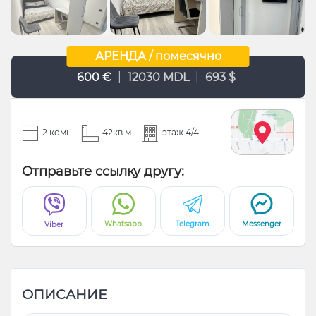
АРЕНДА / помесячно
|
|
600 €
12030 MDL
693 $
2 комн.
42кв.м.
этаж 4/4
Отправьте ссылку другу:
Whatsapp
Telegram
Messenger
Viber
ОПИСАНИЕ