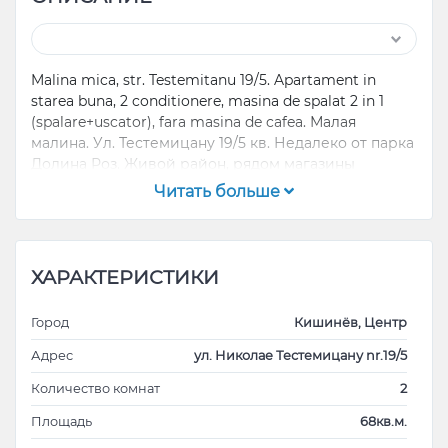
Malina mica, str. Testemitanu 19/5. Apartament in
starea buna, 2 conditionere, masina de spalat 2 in 1
(spalare+uscator), fara masina de cafea. Малая
малина. Ул. Тестемицану 19/5 кв. Недалеко от парка
Долина Роз. Живой район, рядом магазины
Kaufland, Hypermarket N1 и множество лечебных
Читать больше
заведений. Стиралка с ркжимом сушки. Два
кондиционера, балкон, панорамные окна.
ХАРАКТЕРИСТИКИ
Город
Кишинёв, Центр
Адрес
ул. Николае Тестемицану nr.19/5
Количество комнат
2
Площадь
68кв.м.