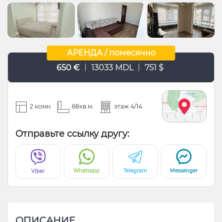
АРЕНДА / помесячно
|
|
650 €
13033 MDL
751 $
2 комн.
68кв.м.
этаж 4/14
Отправьте ссылку другу:
Whatsapp
Telegram
Messenger
Viber
ОПИСАНИЕ