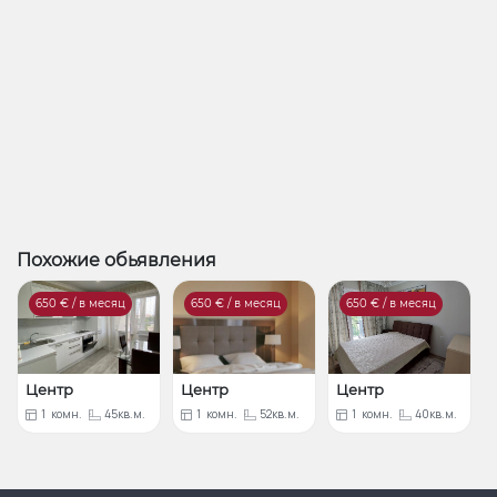
Похожие обьявления
650
€ / в месяц
650
€ / в месяц
650
€ / в месяц
Центр
Центр
Центр
1
комн.
45кв.м.
1
комн.
52кв.м.
1
комн.
40кв.м.