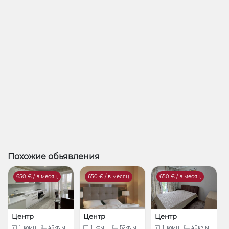
Похожие обьявления
650
€ / в месяц
650
€ / в месяц
650
€ / в месяц
Центр
Центр
Центр
1
комн.
45кв.м.
1
комн.
52кв.м.
1
комн.
40кв.м.