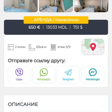
АРЕНДА / помесячно
|
|
650 €
13033 MDL
751 $
2 комн.
63кв.м.
этаж 5/9
Отправьте ссылку другу:
Whatsapp
Telegram
Messenger
Viber
ОПИСАНИЕ