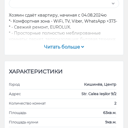
Хозяин сдаёт квартиру, начиная с 04.08.2024ю
*- Комфортная зона - WiFi, TV, Viber, WhatsApp +373-
* - Свежий ремонт, EUROLUX.
* - Просторные полностью меблированные
комнаты; паркет, теплоизоляция; бытовая техника;
* - Zity Mall, парк Алунелул с развлечениями для
Читать больше
детей, с теннисными кортами и фитнес-залами;
Рядом-Ниагарский клуб;
* - Через дорогу: Остановка транспорта;
Супермаркет Фуршетт; ВелМарт; Линела,
ХАРАКТЕРИСТИКИ
Макдональдс, Рестораны, Кафе, Аптеки…
* - Филиалы банка: Moldindconbank, Mobiasbanc-OTP
Город
Кишинёв, Центр
Group...
* - Далее Центральная площадь, через 4
Адрес
Str. Calea Ieșilor 9/2
троллейбусных остановок.
Количество комнат
2
* - Развитая инфраструктура, троллейбусная
станция, автобусы, маршрутное такси - рядом.
Площадь
63кв.м.
Общественный транспорт, практически, во все
Площадь кухни
9кв.м.
микрорайоны города.