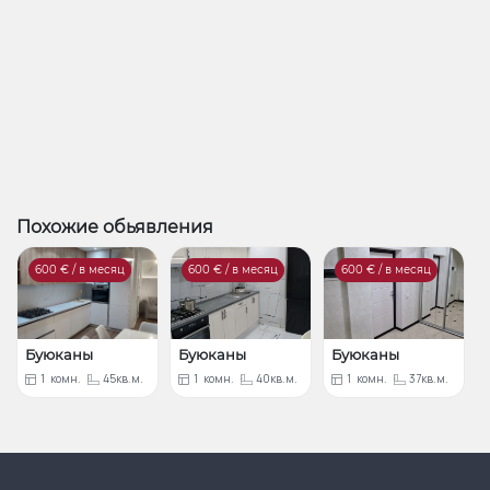
Похожие обьявления
600
€ / в месяц
600
€ / в месяц
600
€ / в месяц
Буюканы
Буюканы
Буюканы
1
комн.
45кв.м.
1
комн.
40кв.м.
1
комн.
37кв.м.