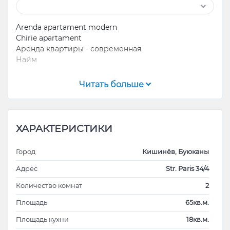
Arenda apartament modern
Chirie apartament
Aренда квартиры - современная
Найм
Cu animale nu se accepta.
Читать больше
Agenti imobiliari categoric NU DERANJATI!!!
ХАРАКТЕРИСТИКИ
Город
Кишинёв, Буюканы
Адрес
Str. Paris 34/4
Количество комнат
2
Площадь
65кв.м.
Площадь кухни
18кв.м.