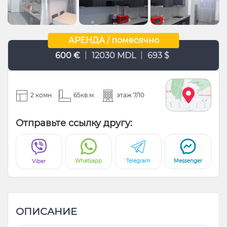
АРЕНДА / помесячно
|
|
600 €
12030 MDL
693 $
2 комн.
65кв.м.
этаж 7/10
Отправьте ссылку другу:
Whatsapp
Telegram
Messenger
Viber
ОПИСАНИЕ