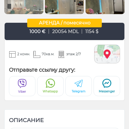
АРЕНДА / помесячно
|
|
1000 €
20054 MDL
1154 $
2 комн.
70кв.м.
этаж 2/7
Отправьте ссылку другу:
Whatsapp
Telegram
Messenger
Viber
ОПИСАНИЕ