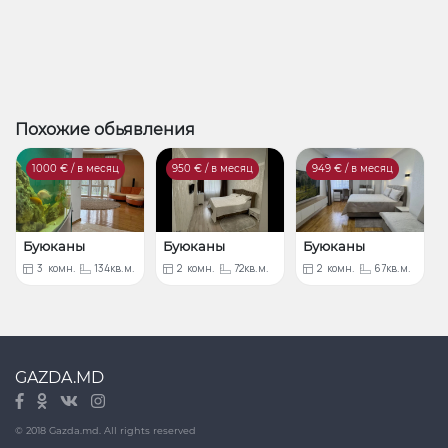
Похожие обьявления
1000
€ / в месяц
950
€ / в месяц
949
€ / в месяц
Буюканы
Буюканы
Буюканы
3
комн.
134кв.м.
2
комн.
72кв.м.
2
комн.
67кв.м.
GAZDA.MD
© 2018 Gazda.md. All rights reserved