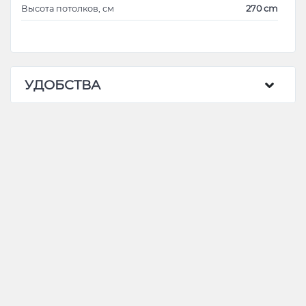
necesita conectare la căldură deoarece la -7 ,
Высота потолков, см
270 cm
-15grade,în apartament sunt + 19 ,20 grade cu plus
,facturi foarte mici pentru servicii comunale ,Se da la o
familie ,cuplu sau alte persoane responsabile ,curate
liniștite. (Rog insistent, agenții imobiliare nu deranjati ,
chiar dacă aveți client.)
УДОБСТВА