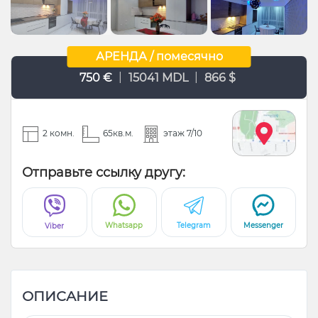
АРЕНДА / помесячно
|
|
750 €
15041 MDL
866 $
2 комн.
65кв.м.
этаж 7/10
Отправьте ссылку другу:
Whatsapp
Telegram
Messenger
Viber
ОПИСАНИЕ