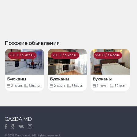
Похожие обьявления
750
€ / в месяц
750
€ / в месяц
750
€ / в месяц
Буюканы
Буюканы
Буюканы
2
комн.
60кв.м.
2
комн.
55кв.м.
1
комн.
60кв.м.
GAZDA.MD
© 2018 Gazda.md. All rights reserved