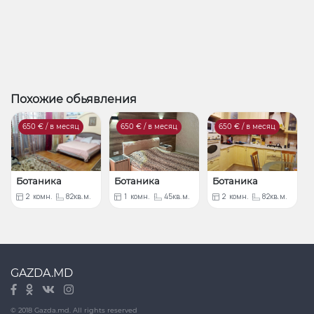
Похожие обьявления
650
€ / в месяц
650
€ / в месяц
650
€ / в месяц
Ботаника
Ботаника
Ботаника
2
комн.
82кв.м.
1
комн.
45кв.м.
2
комн.
82кв.м.
GAZDA.MD
© 2018 Gazda.md. All rights reserved