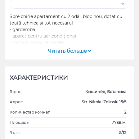
Spre chirie apartament cu 2 odăi, bloc nou, dotat cu
toată tehnica și tot necesarul
- garderoba
- aparat pentru aer condiționat
- mașină de spălat vasele
- cuptor cu microunde
Читать больше
- televizor
- infrastructură bine dezvoltată ( in imediata apropiere
parc, centre comerciale, stații de transport,
supermarket, etc).
ХАРАКТЕРИСТИКИ
Город
Кишинёв, Ботаника
Адрес
Str. Nikolai Zelinski 15/5
Количество комнат
2
Площадь
77кв.м.
Этаж
5/12