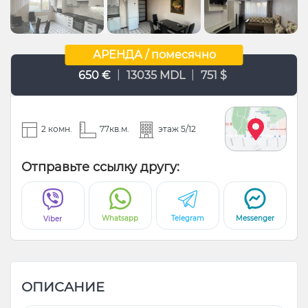
АРЕНДА / помесячно
|
|
650 €
13035 MDL
751 $
2 комн.
77кв.м.
этаж 5/12
Отправьте ссылку другу:
Whatsapp
Telegram
Messenger
Viber
ОПИСАНИЕ