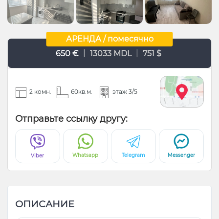
АРЕНДА / помесячно
|
|
650 €
13033 MDL
751 $
2 комн.
60кв.м.
этаж 3/5
Отправьте ссылку другу:
Whatsapp
Telegram
Messenger
Viber
ОПИСАНИЕ