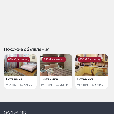
Похожие обьявления
650
€ / в месяц
650
€ / в месяц
650
€ / в месяц
Ботаника
Ботаника
Ботаника
2
комн.
82кв.м.
1
комн.
45кв.м.
2
комн.
82кв.м.
GAZDA.MD