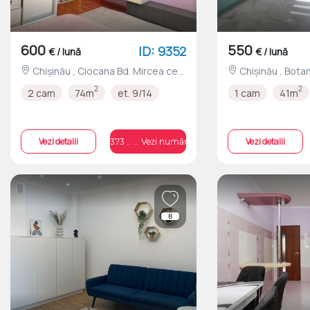
600
550
ID: 9352
€ / lună
€ / lună
Chișinău , Ciocana Bd. Mircea cel
Chișinău , Botanica Str-la Ghica
Bătrân nr.50
Vodă nr.3
2
2
2 cam
74m
et. 9/14
1 cam
41m
Vezi detalii
Vezi detalii
+373 .. ... Vezi numărul
8