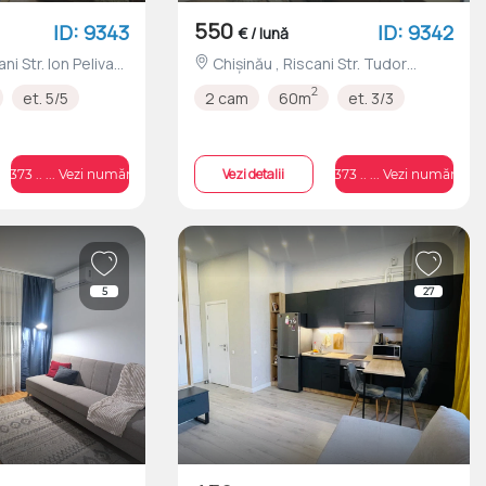
550
ID: 9343
ID: 9342
€ / lună
Chișinău , Riscani Str. Tudor
Vladimirescu nr.12/1
2
et. 5/5
2 cam
60m
et. 3/3
Vezi detalii
+373 .. ... Vezi numărul
+373 .. ... Vezi numărul
5
27