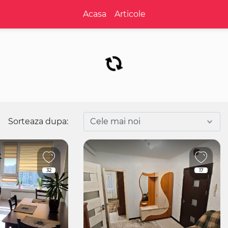
Acasa
Articole
Sorteaza dupa:
32
17