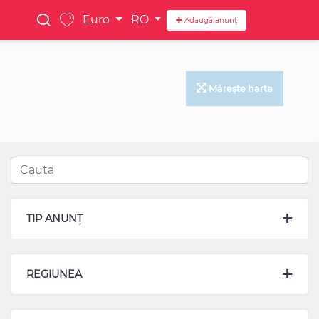
Euro
RO
Adaugă anunț
Mărește harta
TIP ANUNȚ
REGIUNEA