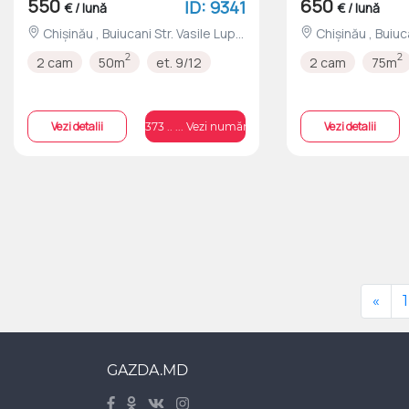
550
650
ID: 9341
€ / lună
€ / lună
Chișinău , Buiucani Str. Vasile Lupu
Chișinău , Buiucani Bd. Alba-Iulia
nr.61/6
nr.97
2
2
2 cam
50m
et. 9/12
2 cam
75m
Vezi detalii
Vezi detalii
+373 .. ... Vezi numărul
«
1
GAZDA.MD