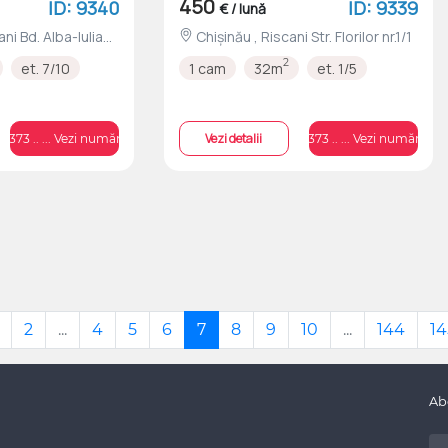
450
ID: 9340
ID: 9339
€ / lună
Chișinău , Riscani Str. Florilor nr.1/1
2
et. 7/10
1 cam
32m
et. 1/5
Vezi detalii
+373 .. ... Vezi numărul
+373 .. ... Vezi numărul
2
...
4
5
6
7
8
9
10
...
144
14
Ab