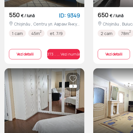
550
650
ID: 9349
€ / lună
€ / lună
Chișinău , Centru ул. Аврам Янку
Chișinău , Buiucani Str. Cornului
nr.32
nr.3/3
2
2
1 cam
45m
et. 7/9
2 cam
78m
Vezi detalii
Vezi detalii
+373 .. ... Vezi numărul
3