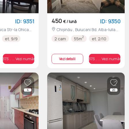
450
ID: 9351
ID: 9350
€ / lună
Chișinău , Buiucani Bd. Alba-Iulia
nr.202
2
et. 9/9
2 cam
55m
et. 2/10
Vezi detalii
+373 .. ... Vezi numărul
+373 .. ... Vezi numărul
4
20