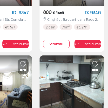
800
ID: 9347
ID: 9346
€ / lună
Chișinău , Buiucani Ioana Radu 27
nr.800
2
et. 5/7
2 cam
71m
et. 2/11
Vezi detalii
+373 .. ... Vezi numărul
+373 .. ... Vezi numărul
17
1