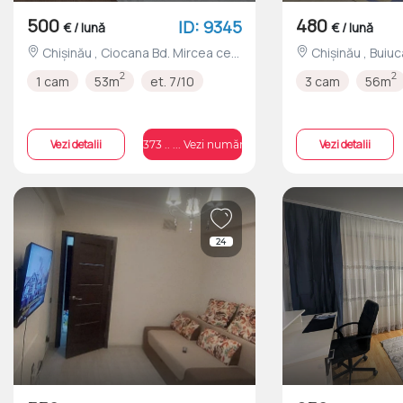
500
480
ID: 9345
€ / lună
€ / lună
Chișinău , Ciocana Bd. Mircea cel
Chișinău , Buiucani Str. Ion Pelivan
Bătrân nr.20/4
nr.32/2
2
2
1 cam
53m
et. 7/10
3 cam
56m
Vezi detalii
Vezi detalii
+373 .. ... Vezi numărul
24