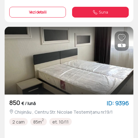
Vezi detalii
Suna
5
850
ID: 9396
€ / lună
Chișinău , Centru Str. Nicolae Testemițanu nr.19/1
2
2 cam
85m
et. 10/11