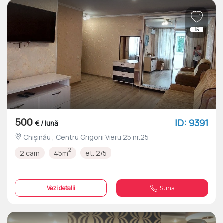
15
500
ID: 9391
€ / lună
Chișinău , Centru Grigorii Vieru 25 nr.25
2
2 cam
45m
et. 2/5
Vezi detalii
Suna