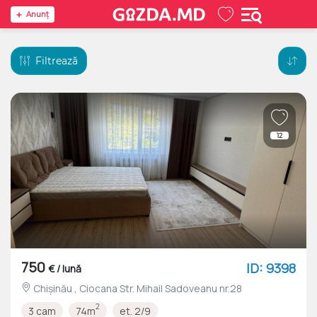
Anunţ
Filtrează
12
750
ID: 9398
€ / lună
Chișinău , Ciocana Str. Mihail Sadoveanu nr.28
2
3 cam
74m
et. 2/9