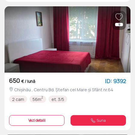
9
650
ID: 9392
€ / lună
Chișinău , Centru Bd. Ştefan cel Mare şi Sfânt nr.64
2
2 cam
56m
et. 3/5
Vezi detalii
Suna