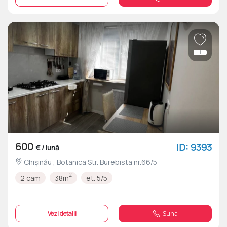
1
600
ID: 9393
€ / lună
Chișinău , Botanica Str. Burebista nr.66/5
2
2 cam
38m
et. 5/5
Vezi detalii
Suna