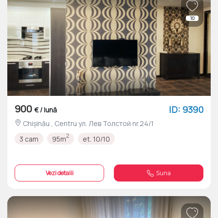
10
900
ID: 9390
€ / lună
Chișinău , Centru ул. Лев Толстой nr.24/1
2
3 cam
95m
et. 10/10
Vezi detalii
Suna