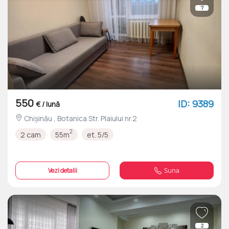
7
550
ID: 9389
€ / lună
Chișinău , Botanica Str. Plaiului nr.2
2
2 cam
55m
et. 5/5
Vezi detalii
Suna
2