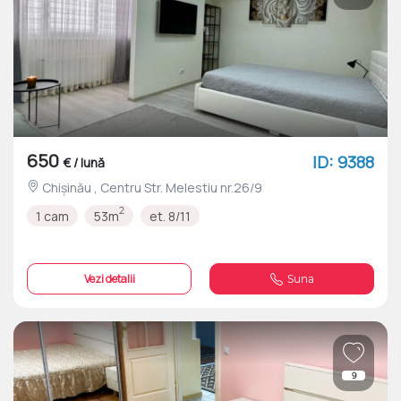
650
ID: 9388
€ / lună
Chișinău , Centru Str. Melestiu nr.26/9
2
1 cam
53m
et. 8/11
Vezi detalii
Suna
9