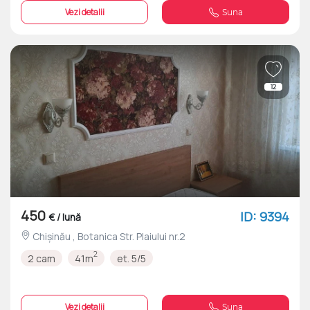
Vezi detalii
Suna
12
450
ID: 9394
€ / lună
Chișinău , Botanica Str. Plaiului nr.2
2
2 cam
41m
et. 5/5
Vezi detalii
Suna