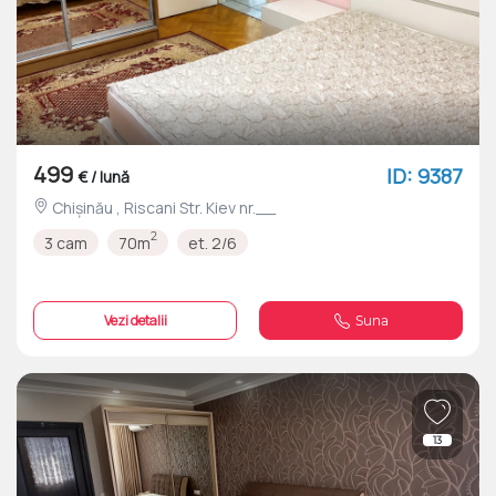
499
ID: 9387
€ / lună
Chișinău , Riscani Str. Kiev nr.__
2
3 cam
70m
et. 2/6
Vezi detalii
Suna
13