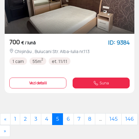
700
ID: 9384
€ / lună
Chișinău , Buiucani Str. Alba-Iulia nr.113
2
1 cam
55m
et. 11/11
Vezi detalii
Suna
«
1
2
3
4
5
6
7
8
...
145
146
»