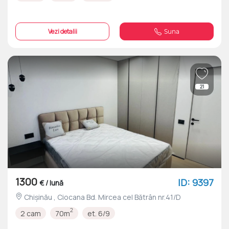
Vezi detalii
Suna
21
1300
ID: 9397
€ / lună
Chișinău , Ciocana Bd. Mircea cel Bătrân nr.41/D
2
2 cam
70m
et. 6/9