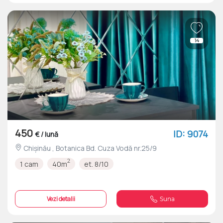
14
450
ID: 9074
€ / lună
Chișinău , Botanica Bd. Cuza Vodă nr.25/9
2
1 cam
40m
et. 8/10
Vezi detalii
Suna