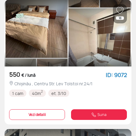
18
550
ID: 9072
€ / lună
Chișinău , Centru Str. Lev Tolstoi nr.24/1
2
1 cam
40m
et. 3/10
Vezi detalii
Suna