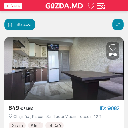
Anunţ
Filtrează
27
649
ID: 9082
€ / lună
Chișinău , Riscani Str. Tudor Vladimirescu nr.12/1
2
2 cam
61m
et. 4/9