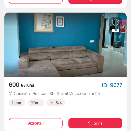
31
600
ID: 9077
€ / lună
Chișinău , Buiucani Str. Gavriil Muzicescu nr.25
2
1 cam
60m
et. 3/4
Vezi detalii
Suna