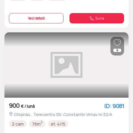
Vezi detalii
Suna
8
900
ID: 9081
€ / lună
Chișinău , Telecentru Str. Constantin Virnav nr.32/A
2
2 cam
76m
et. 4/15