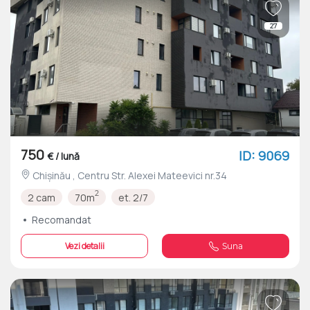
27
750
ID: 9069
€ / lună
Chișinău , Centru Str. Alexei Mateevici nr.34
2
2 cam
70m
et. 2/7
Recomandat
Vezi detalii
Suna