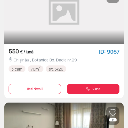
550
ID: 9067
€ / lună
Chișinău , Botanica Bd. Dacia nr.29
2
3 cam
70m
et. 5/20
Vezi detalii
Suna
14