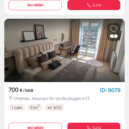
Vezi detalii
Suna
11
700
ID: 9079
€ / lună
Chișinău , Buiucani Str. Ion Buzdugan nr.13
2
1 cam
51m
et. 8/10
Vezi detalii
Suna