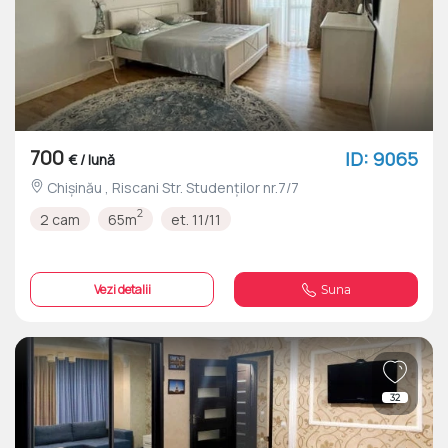
700
ID: 9065
€ / lună
Chișinău , Riscani Str. Studenţilor nr.7/7
2
2 cam
65m
et. 11/11
Vezi detalii
Suna
32