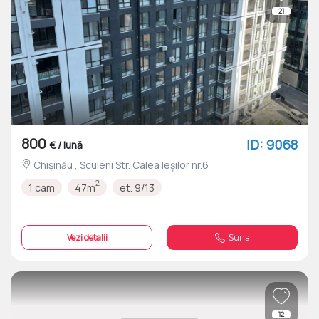
21
800
ID: 9068
€ / lună
Chișinău , Sculeni Str. Calea Ieșilor nr.6
2
1 cam
47m
et. 9/13
Vezi detalii
Suna
12