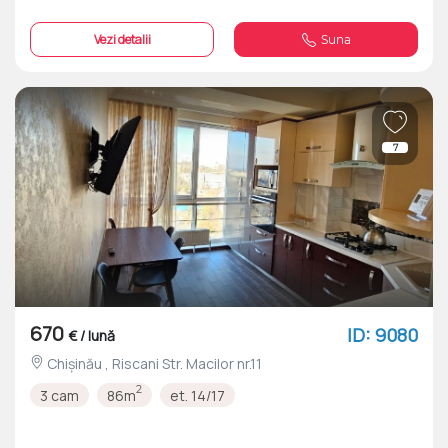
Vezi detalii
Suna
7
670
ID: 9080
€ / lună
Chișinău , Riscani Str. Macilor nr.11
2
3 cam
86m
et. 14/17