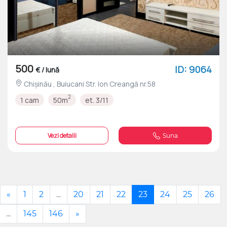
500
ID: 9064
€ / lună
Chișinău , Buiucani Str. Ion Creangă nr.58
2
1 cam
50m
et. 3/11
Vezi detalii
Suna
«
1
2
...
20
21
22
23
24
25
26
...
145
146
»