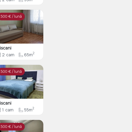
500
€ / lună
iscani
2
2
cam
65m
500
€ / lună
iscani
2
1
cam
55m
500
€ / lună