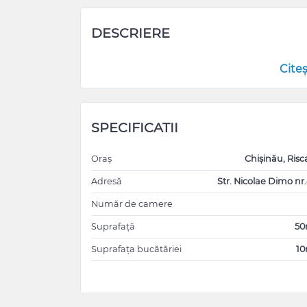
DESCRIERE
Cite
SPECIFICATII
Oraș
Chișinău, Risc
Adresă
Str. Nicolae Dimo nr.
Număr de camere
Suprafață
5
Suprafața bucătăriei
1