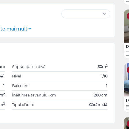
şte mai mult
R
2
ani
Suprafața locativă
30m
4/1
Nivel
1/10
1
Balcoane
1
2
0m
Înălțimea tavanului, cm
260 cm
R
2
0m
Tipul clădirii
Cărămidă