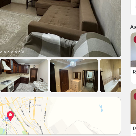
As
R
R