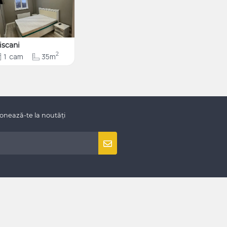
iscani
2
1
cam
35m
onează-te la noutăți