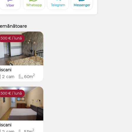
Whatsapp
Telegram
Messenger
Viber
emănătoare
500
€ / lună
iscani
2
2
cam
60m
500
€ / lună
iscani
2
2
cam
53m