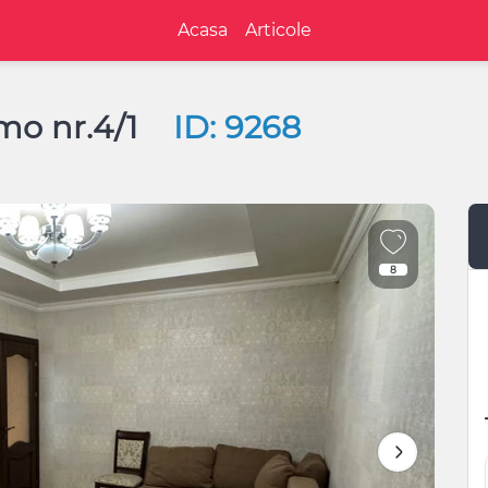
Acasa
Articole
imo nr.4/1
ID: 9268
8