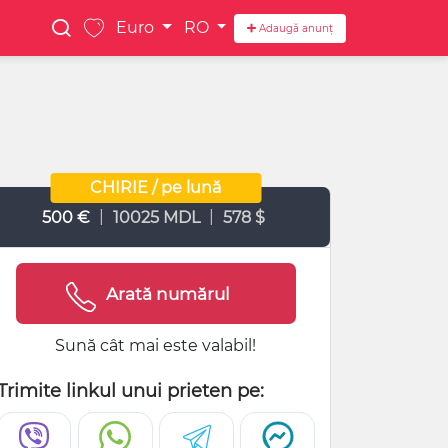
Euro
RO
Adaugă anunț
CHIRIE / pe lună
|
|
500 €
10025 MDL
578 $
Arată numărul
Sună cât mai este valabil!
Trimite linkul unui prieten pe: