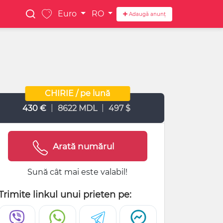
Euro
RO
Adaugă anunț
CHIRIE / pe lună
|
|
430 €
8622 MDL
497 $
Arată numărul
Sună cât mai este valabil!
Trimite linkul unui prieten pe: