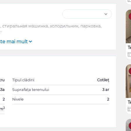
 стиральная машинка, холодильник, парковка,
т
şte mai mult
T
tru
Tipul clădirii
Cotileț
33a
Suprafața terenului
3 ar
2
Nivele
2
T
2
9m