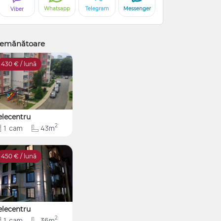
Whatsapp
Telegram
Messenger
Viber
emănătoare
430
€ / lună
elecentru
2
1
cam
43m
450
€ / lună
elecentru
2
1
cam
36m