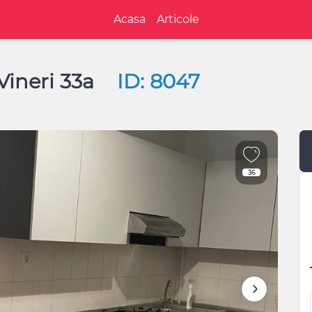
Acasa
Articole
 Vineri 33a
ID: 8047
36