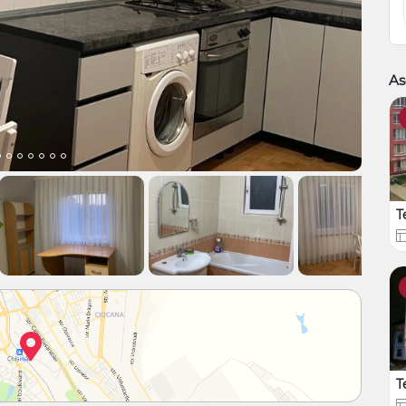
As
T
T