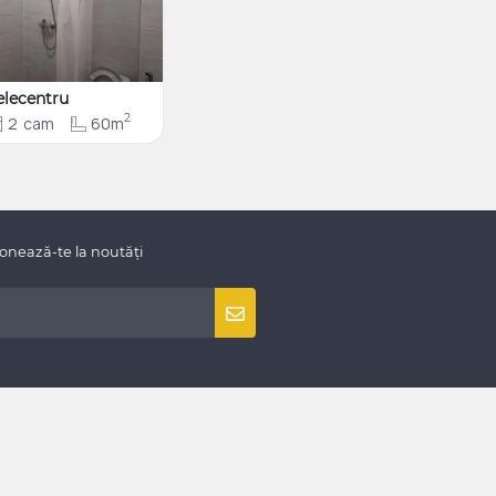
elecentru
2
2
cam
60m
onează-te la noutăți