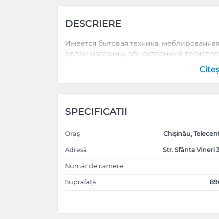
DESCRIERE
Имеется бытовая техника, меблированная,
рядом магазины, общественный транспор
Cite
SPECIFICATII
Oraș
Chișinău, Telecen
Adresă
Str. Sfânta Vineri 
Număr de camere
Suprafață
8