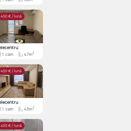
450
€ / lună
elecentru
2
1
cam
47m
450
€ / lună
elecentru
2
1
cam
43m
450
€ / lună