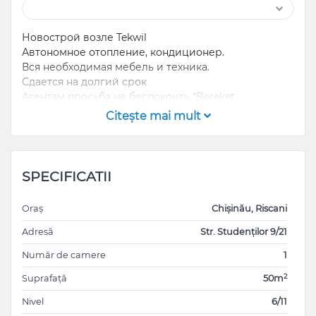
Новострой возле Tekwil
Автономное отопление, кондиционер.
Вся необходимая мебель и техника.
Сдается на долгий срок
Агентам просьба не беспокоить *Bereket
Citeşte mai mult
SPECIFICATII
Oraș
Chișinău, Riscani
Adresă
Str. Studenţilor 9/21
Număr de camere
1
2
Suprafață
50m
Nivel
6/11