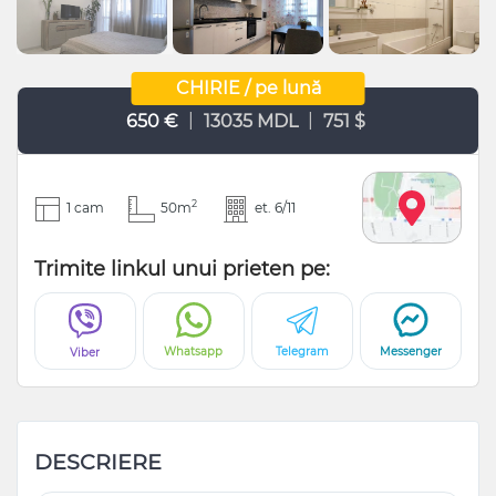
CHIRIE / pe lună
|
|
650 €
13035 MDL
751 $
2
1 cam
50m
et. 6/11
Trimite linkul unui prieten pe:
Whatsapp
Telegram
Messenger
Viber
DESCRIERE