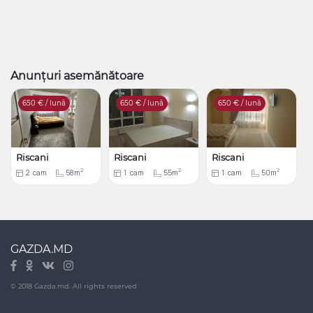
Anunțuri asemănătoare
650
€ / lună
650
€ / lună
650
€ / lună
Riscani
Riscani
Riscani
2
2
2
2
cam
58m
1
cam
55m
1
cam
50m
GAZDA.MD
© 2018 Gazda.md. All rights reserved