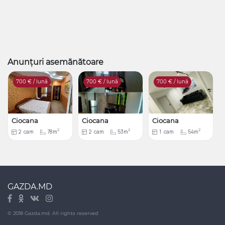
Anunțuri asemănătoare
700
€ / lună
700
€ / lună
700
€ / lună
Ciocana
Ciocana
Ciocana
2
2
2
2
cam
78m
2
cam
53m
1
cam
54m
GAZDA.MD
© 2018 Gazda.md. All rights reserved