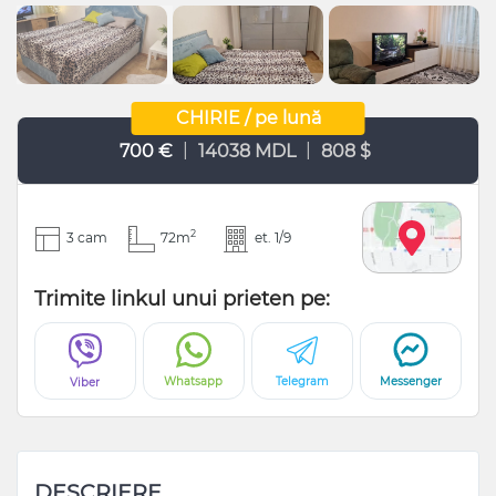
CHIRIE / pe lună
|
|
700 €
14038 MDL
808 $
2
3 cam
72m
et. 1/9
Trimite linkul unui prieten pe:
Whatsapp
Telegram
Messenger
Viber
DESCRIERE