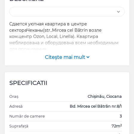
Cдается уютная квартира в центре
сектораЧеканы(str..Mircea cel Bătrîn возле
ком.центр Ozon, Local, Linella). Квартира
меблирована и оборудована всем необходимым
для проживания.
Citeşte mai mult
Предпочтительна долгосрочная аренда, но
рассматриваются и другие предложения.
SPECIFICATII
Oraș
Chișinău, Ciocana
Adresă
Bd. Mircea cel Bătrân nr.8/1
Număr de camere
3
2
Suprafață
72m