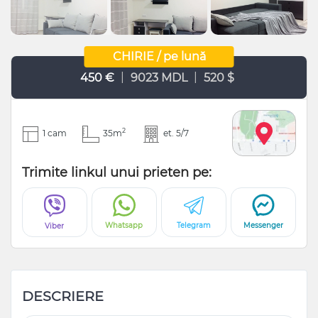
CHIRIE / pe lună
|
|
450 €
9023 MDL
520 $
2
1 cam
35m
et. 5/7
Trimite linkul unui prieten pe:
Whatsapp
Telegram
Messenger
Viber
DESCRIERE