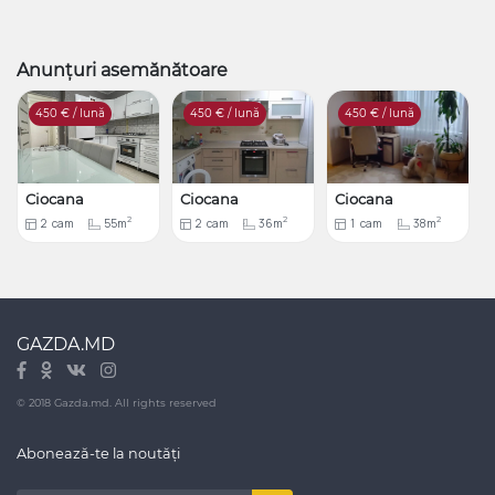
Anunțuri asemănătoare
450
€ / lună
450
€ / lună
450
€ / lună
Ciocana
Ciocana
Ciocana
2
2
2
2
cam
55m
2
cam
36m
1
cam
38m
GAZDA.MD
© 2018 Gazda.md. All rights reserved
Abonează-te la noutăți