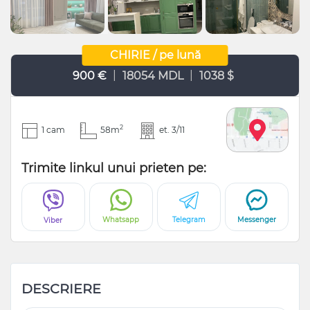
CHIRIE / pe lună
|
|
900 €
18054 MDL
1038 $
2
1 cam
58m
et. 3/11
Trimite linkul unui prieten pe:
Whatsapp
Telegram
Messenger
Viber
DESCRIERE