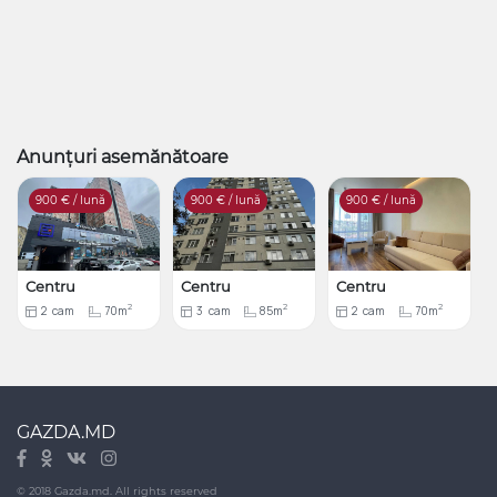
Anunțuri asemănătoare
900
€ / lună
900
€ / lună
900
€ / lună
Centru
Centru
Centru
2
2
2
2
cam
70m
3
cam
85m
2
cam
70m
GAZDA.MD
© 2018 Gazda.md. All rights reserved