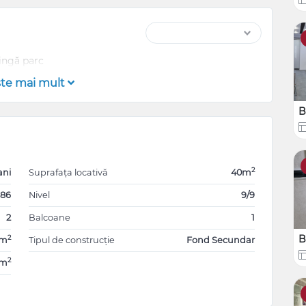
ingă parc
şte mai mult
B
2
ani
Suprafața locativă
40m
186
Nivel
9/9
2
Balcoane
1
B
2
0m
Tipul de construcție
Fond Secundar
2
0m