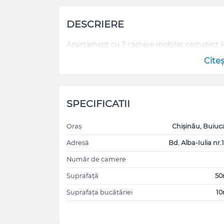
DESCRIERE
Apartament cu 2 camere mobilat complect l
Cite
SPECIFICATII
Oraș
Chișinău, Buiuc
Adresă
Bd. Alba-Iulia nr.
Număr de camere
Suprafață
5
Suprafața bucătăriei
1