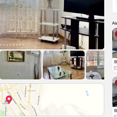
As
B
B