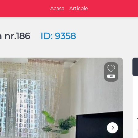
Acasa
Articole
a nr.186
ID: 9358
26