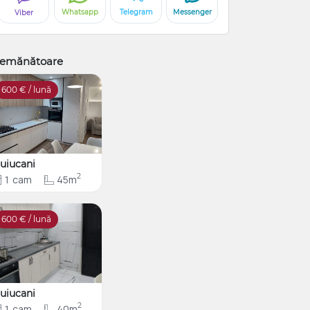
Whatsapp
Telegram
Messenger
Viber
emănătoare
600
€ / lună
uiucani
2
1
cam
45m
600
€ / lună
uiucani
2
1
cam
40m