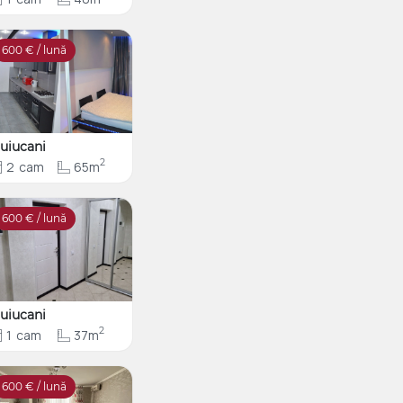
600
€ / lună
uiucani
2
2
cam
65m
600
€ / lună
uiucani
2
1
cam
37m
600
€ / lună