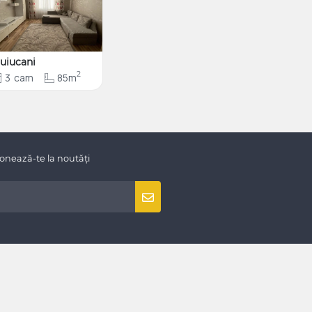
uiucani
2
3
cam
85m
onează-te la noutăți