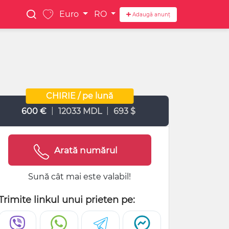
Euro
RO
Adaugă anunț
CHIRIE / pe lună
|
|
600 €
12033 MDL
693 $
Arată numărul
Sună cât mai este valabil!
Trimite linkul unui prieten pe: