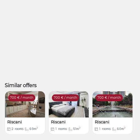
Similar offers
700
€ / month
700
€ / month
700
€ / month
Riscani
Riscani
Riscani
2
2
2
2
rooms
69m
1
rooms
51m
1
rooms
60m