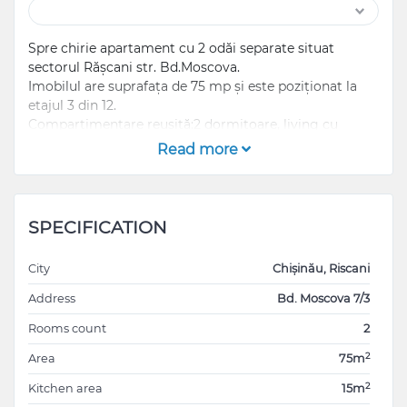
Spre chirie apartament cu 2 odăi separate situat
sectorul Rășcani str. Bd.Moscova.
Imobilul are suprafața de 75 mp și este poziționat la
etajul 3 din 12.
Compartimentare reușită:2 dormitoare, living cu
bucătărie,2 blocuri sanitare,antreu ,
Read more
От трёх месяцев.
Сдается 2-х комнатная квартира на Рышкановке Бд.
SPECIFICATION
Москва от хозяина без комиссии.
Из техники и мебель всё есть, посудомоечная
City
Chișinău, Riscani
машина новая, всё новое, первая сдача квартиры,,,,
Address
Bd. Moscova 7/3
Rooms count
2
2
Area
75m
2
Kitchen area
15m