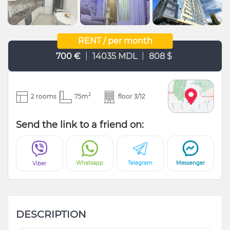
RENT / per month
|
|
700 €
14035 MDL
808 $
2
2 rooms
75m
floor 3/12
Send the link to a friend on:
Whatsapp
Telegram
Messenger
Viber
DESCRIPTION