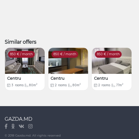
Similar offers
850
€ / month
850
€ / month
850
€ / month
Centru
Centru
Centru
2
2
2
3
rooms
80m
2
rooms
80m
2
rooms
77m
GAZDA.MD
© 2018 Gazda.md. All rights reserved