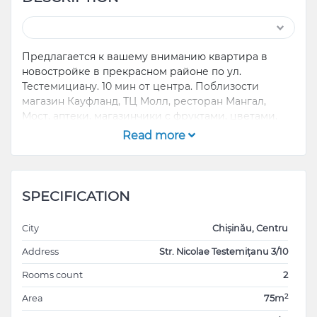
Предлагается к вашему вниманию квартира в
новостройке в прекрасном районе по ул.
Тестемициану. 10 мин от центра. Поблизости
магазин Кауфланд, ТЦ Молл, ресторан Мангал,
Мост, аптеки, магазинчики с фруктами, цветами,
автомойка, заправка. Квартира очень светлая и
Read more
уютная. Шикарный вид из окна. Квартира имеет 1
ливинг, 2 спальни, 2 сан узла, большую кухню,
балкон. Все окна выходят на парк. Квартира
оснащена всей необходимой кухонной утварью и
SPECIFICATION
техникой (стиральная машина, холодильник, вар
поверхность, духовой шкаф, микроволновая печь, 2
City
Chișinău, Centru
телевизора). Без животных. Размещает до 6
человек. (В одной комнате можно разделить
Address
Str. Nicolae Testemițanu 3/10
кровати)
Rooms count
2
Освобождается 22 января !
2
Area
75m