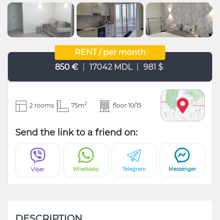
RENT / per month
|
|
850 €
17042 MDL
981 $
2
2 rooms
75m
floor 10/15
Send the link to a friend on:
Whatsapp
Telegram
Messenger
Viber
DESCRIPTION