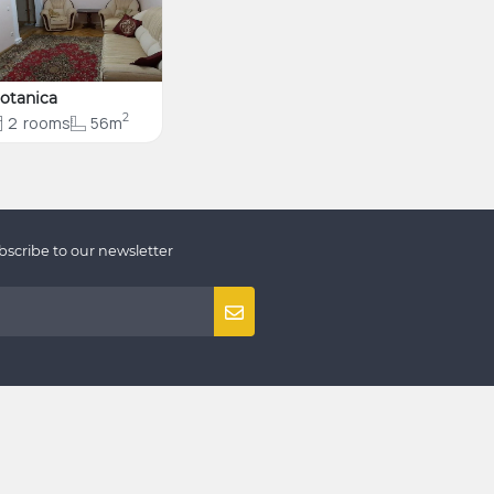
otanica
2
2
rooms
56m
bscribe to our newsletter