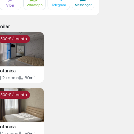
Whatsapp
Telegram
Messenger
Viber
milar
500
€ / month
otanica
2
2
rooms
60m
500
€ / month
otanica
2
1
rooms
40m