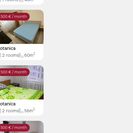
500
€ / month
otanica
2
2
rooms
60m
500
€ / month
otanica
2
2
rooms
56m
500
€ / month