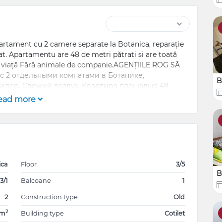
partament cu 2 camere separate la Botanica, reparație
rat. Apartamentu are 48 de metri pătrați și are toată
de viață Fără animale de companie.AGENȚIILE ROG SĂ
 с 2 отдельными комнатами в Ботанике,
B
рилор, Свежий воздух. Квартира площадью 48
ехника, необходимая для наслаждения жизнью.
ead more
 ПРОСЬБА НЕ БЕСПОКОИТЬ.
ica
Floor
3/5
B
3/1
Balcoane
1
2
Construction type
Old
2
8m
Building type
Cotilet