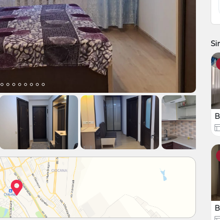
Si
B
B