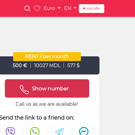
Euro
EN
Add offer
RENT / per month
|
|
500 €
10027 MDL
577 $
Show number
Call us as we are available!
Send the link to a friend on: