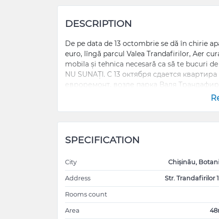
DESCRIPTION
De pe data de 13 octombrie se dă în chirie a
euro, lîngă parcul Valea Trandafirilor, Aer cu
mobila și tehnica necesară ca să te bucuri 
NU SUNAȚI. C 13 октября сдается квартира
евроремонт, возле парка Валя Трандафи
квадратных метра, имеет вся мебель и т
R
Никаких домашних животных.АГЕНСТВА
SPECIFICATION
City
Chișinău, Botan
Address
Str. Trandafirilor 1
Rooms count
Area
4