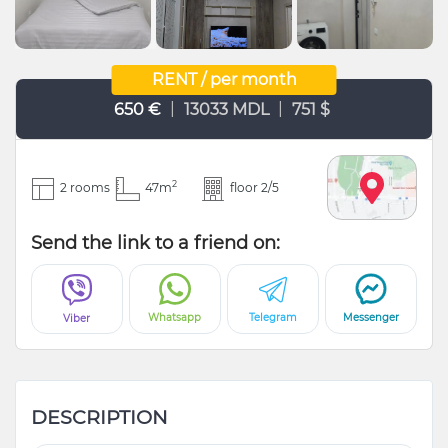
RENT / per month
|
|
650 €
13033 MDL
751 $
2
2 rooms
47m
floor 2/5
Send the link to a friend on:
Whatsapp
Telegram
Messenger
Viber
DESCRIPTION