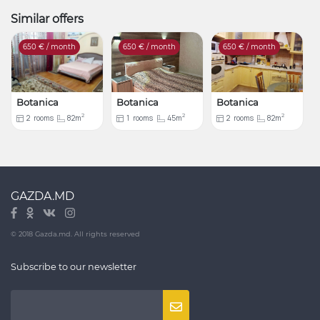
Similar offers
650
€ / month
650
€ / month
650
€ / month
Botanica
Botanica
Botanica
2
2
2
2
rooms
82m
1
rooms
45m
2
rooms
82m
GAZDA.MD
© 2018 Gazda.md. All rights reserved
Subscribe to our newsletter