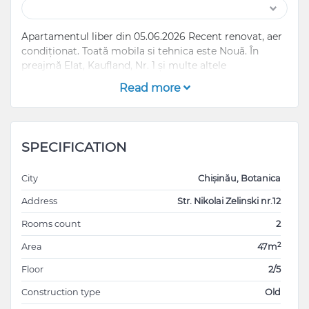
Apartamentul liber din 05.06.2026 Recent renovat, aer
condiționat. Toată mobila si tehnica este Nouă. În
preajmă Elat, Kaufland, Nr. 1 și multe altele
Read more
SPECIFICATION
City
Chișinău, Botanica
Address
Str. Nikolai Zelinski nr.12
Rooms count
2
2
Area
47m
Floor
2/5
Construction type
Old