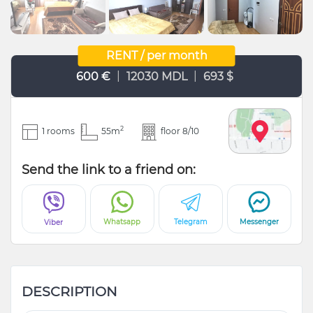
RENT / per month
|
|
600 €
12030 MDL
693 $
2
1 rooms
55m
floor 8/10
Send the link to a friend on:
Whatsapp
Telegram
Messenger
Viber
DESCRIPTION