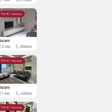
750
€ / місяць
iscani
2
кім.
60кв.м.
750
€ / місяць
iscani
1
кім.
42кв.м.
750
€ / місяць