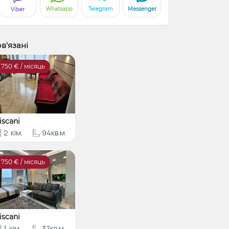
Whatsapp
Telegram
Messenger
Viber
в'язані
750
€ / місяць
iscani
2
кім.
94кв.м.
750
€ / місяць
iscani
1
кім.
37кв.м.