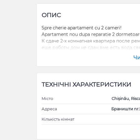
ОПИС
Spre cherie apartament cu 2 cameri!
Apartament nou dupa reparatie 2 dormetoar
К сдаче 2-х комнатная квартира после ре
еще работы дом не сдан вме есть вода св
Чи
ТЕХНІЧНІ ХАРАКТЕРИСТИКИ
Місто
Chișinău, Risc
Адреса
Браништи nr.
Кількість кімнат