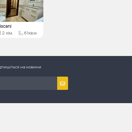
iscani
2
кім.
61кв.м.
дпишіться на новини