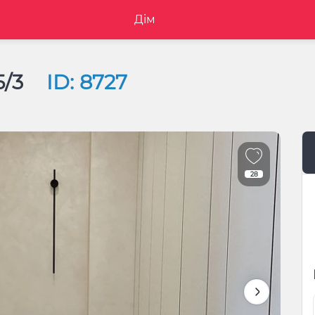
Дім
5/3
ID: 8727
28