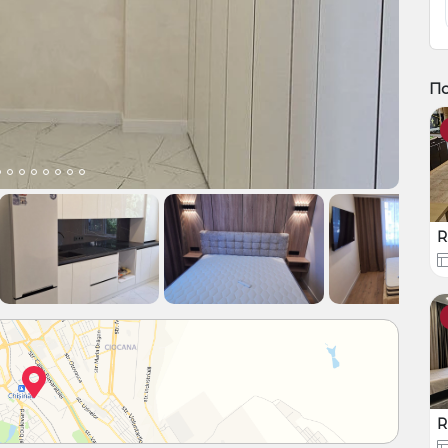
По
R
R