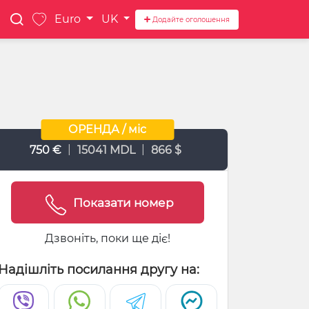
Euro
UK
Додайте оголошення
ОРЕНДА / міс
|
|
750 €
15041 MDL
866 $
Показати номер
Дзвоніть, поки ще діє!
Надішліть посилання другу на: