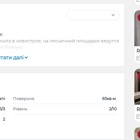
e.
монта в новострое, на лесничной площадки ведутся
ет бойлер.
R
тати далі
ani
Поверхня
65кв.м.
5/3
Рівень
2/10
R
2