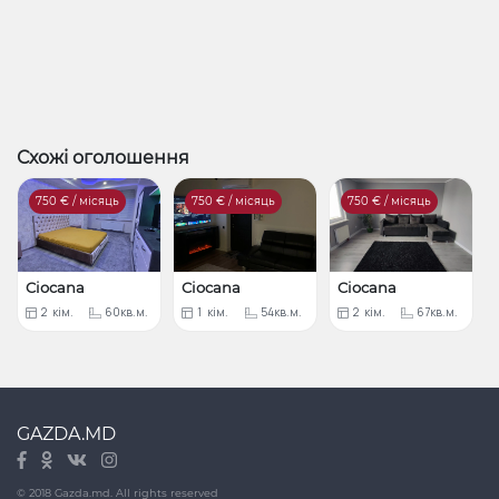
Схожі оголошення
750
€ / місяць
750
€ / місяць
750
€ / місяць
Ciocana
Ciocana
Ciocana
2
кім.
60кв.м.
1
кім.
54кв.м.
2
кім.
67кв.м.
GAZDA.MD
© 2018 Gazda.md. All rights reserved