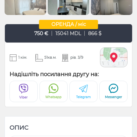
ОРЕНДА / міс
|
|
750 €
15041 MDL
866 $
1 кім.
51кв.м.
рів. 3/9
Надішліть посилання другу на:
Whatsapp
Telegram
Messenger
Viber
ОПИС