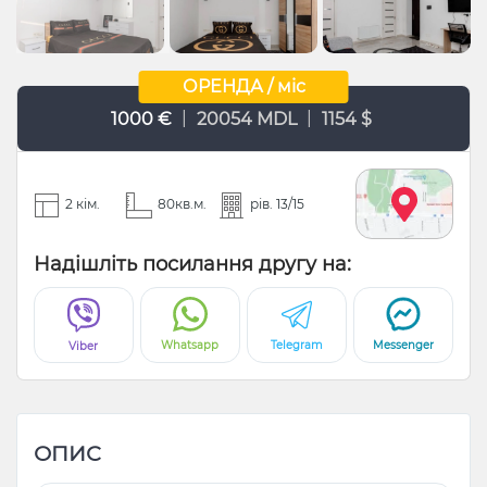
ОРЕНДА / міс
|
|
1000 €
20054 MDL
1154 $
2 кім.
80кв.м.
рів. 13/15
Надішліть посилання другу на:
Whatsapp
Telegram
Messenger
Viber
ОПИС