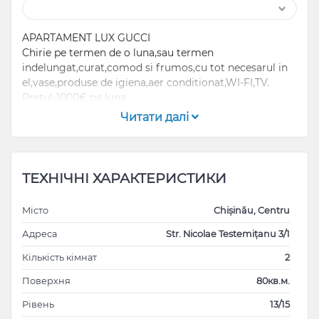
APARTAMENT LUX GUCCI
Chirie pe termen de o luna,sau termen
indelungat,curat,comod si frumos,cu tot necesarul in
el,vase,produse de igiena,aer conditionat,WI-FI,TV.
Pretul-1000€ pe luna
Testemitanu 3/A
Читати далі
На месяц или на долгий срок квартира,в ней есть
все необходимое для проживания
Цена- 1000€ за месяц
Тестемицану 3/А
ТЕХНІЧНІ ХАРАКТЕРИСТИКИ
Місто
Chișinău, Centru
Адреса
Str. Nicolae Testemițanu 3/1
Кількість кімнат
2
Поверхня
80кв.м.
Рівень
13/15