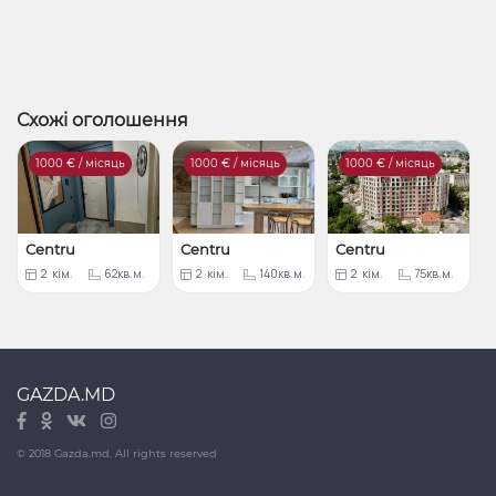
Схожі оголошення
1000
€ / місяць
1000
€ / місяць
1000
€ / місяць
Centru
Centru
Centru
2
кім.
62кв.м.
2
кім.
140кв.м.
2
кім.
75кв.м.
GAZDA.MD
© 2018 Gazda.md. All rights reserved