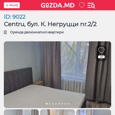
Anunţ
ID: 9022
Centru, бул. К. Негруцци nr.2/2
Оренда двокімнатної квартири
27