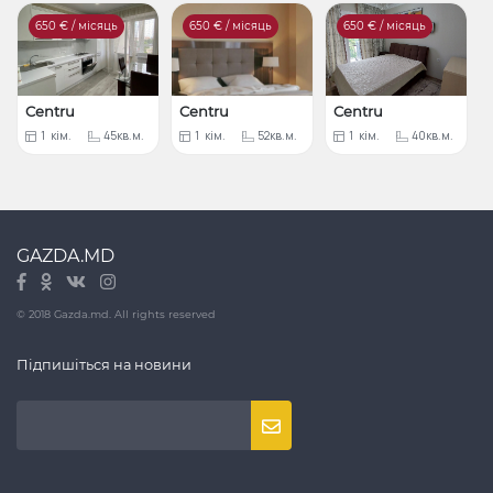
650
€ / місяць
650
€ / місяць
650
€ / місяць
Centru
Centru
Centru
1
кім.
45кв.м.
1
кім.
52кв.м.
1
кім.
40кв.м.
GAZDA.MD
© 2018 Gazda.md. All rights reserved
Підпишіться на новини