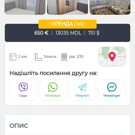
ОРЕНДА / міс
|
|
650 €
13035 MDL
751 $
2 кім.
54кв.м.
рів. 2/10
Надішліть посилання другу на:
Whatsapp
Telegram
Messenger
Viber
ОПИС