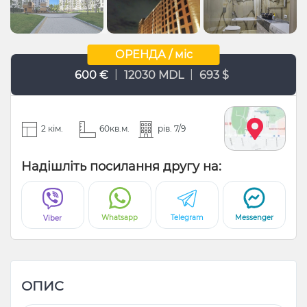
ОРЕНДА / міс
|
|
600 €
12030 MDL
693 $
2 кім.
60кв.м.
рів. 7/9
Надішліть посилання другу на:
Whatsapp
Telegram
Messenger
Viber
ОПИС