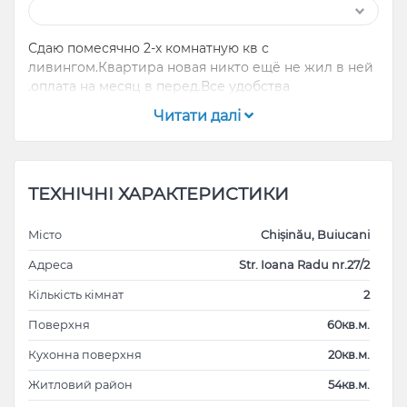
Сдаю помесячно 2-х комнатную кв с
ливингом.Квартира новая никто ещё не жил в ней
.оплата на месяц в перед.Все удобства
Читати далі
ТЕХНІЧНІ ХАРАКТЕРИСТИКИ
Місто
Chișinău, Buiucani
Адреса
Str. Ioana Radu nr.27/2
Кількість кімнат
2
Поверхня
60кв.м.
Кухонна поверхня
20кв.м.
Житловий район
54кв.м.