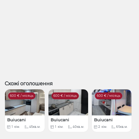
Схожі оголошення
600
€ / місяць
600
€ / місяць
600
€ / місяць
Buiucani
Buiucani
Buiucani
1
кім.
45кв.м.
1
кім.
40кв.м.
2
кім.
65кв.м.