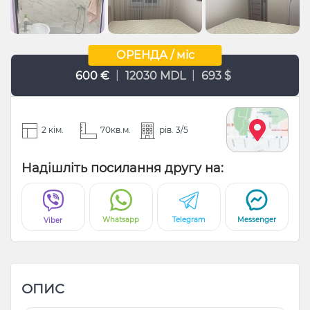
ОРЕНДА / міс
|
|
600 €
12030 MDL
693 $
2 кім.
70кв.м.
рів. 3/5
Надішліть посилання другу на:
Whatsapp
Telegram
Messenger
Viber
ОПИС