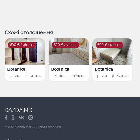
Схожі оголошення
600
€ / місяць
600
€ / місяць
600
€ / місяць
Botanica
Botanica
Botanica
2
кім.
120кв.м.
2
кім.
87кв.м.
1
кім.
42кв.м.
GAZDA.MD
© 2018 Gazda.md. All rights reserved