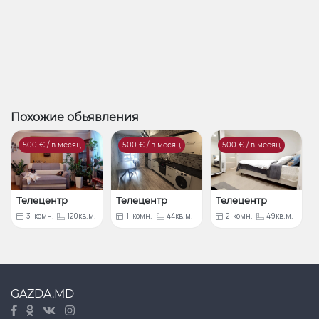
Похожие обьявления
500
€ / в месяц
500
€ / в месяц
500
€ / в месяц
Телецентр
Телецентр
Телецентр
3
комн.
120кв.м.
1
комн.
44кв.м.
2
комн.
49кв.м.
GAZDA.MD