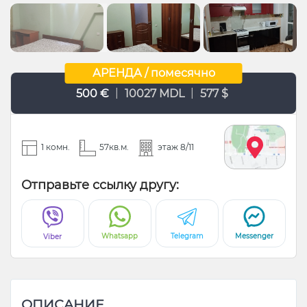
АРЕНДА / помесячно
|
|
500 €
10027 MDL
577 $
1 комн.
57кв.м.
этаж 8/11
Отправьте ссылку другу:
Whatsapp
Telegram
Messenger
Viber
ОПИСАНИЕ