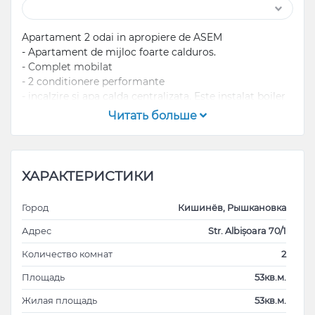
Apartament 2 odai in apropiere de ASEM
- Apartament de mijloc foarte calduros.
- Complet mobilat
- 2 conditionere performante
- incalzire si apa calda centralizata. Este instalat boiler
nou pentru cazuri rare de deconectare a apei calde.
Читать больше
- Tehnica de uz caznic de categorie AAA
- Supraveghere video afara, la etajul 1, in lift si pe etaj.
ХАРАКТЕРИСТИКИ
Город
Кишинёв, Рышкановка
Адрес
Str. Albișoara 70/1
Количество комнат
2
Площадь
53кв.м.
Жилая площадь
53кв.м.