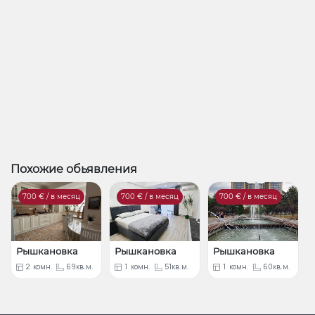
Похожие обьявления
700
€ / в месяц
700
€ / в месяц
700
€ / в месяц
Рышкановка
Рышкановка
Рышкановка
2
комн.
69кв.м.
1
комн.
51кв.м.
1
комн.
60кв.м.