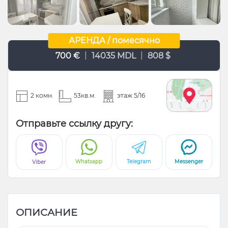
АРЕНДА / помесячно
|
|
700 €
14035 MDL
808 $
2 комн.
53кв.м.
этаж 5/16
Отправьте ссылку другу:
Whatsapp
Telegram
Messenger
Viber
ОПИСАНИЕ